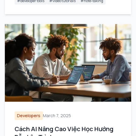
#
developer tools
#
video tutorials
#
note-taking
Developers
March 7, 2025
Cách AI Nâng Cao Việc Học Hướng