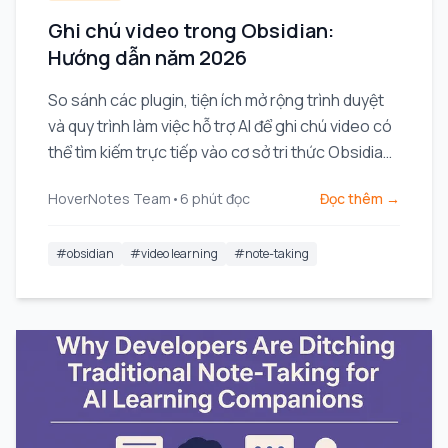
Ghi chú video trong Obsidian:
Hướng dẫn năm 2026
So sánh các plugin, tiện ích mở rộng trình duyệt
và quy trình làm việc hỗ trợ AI để ghi chú video có
thể tìm kiếm trực tiếp vào cơ sở tri thức Obsidian
của bạn.
HoverNotes Team
•
6
phút đọc
Đọc thêm →
#
obsidian
#
video learning
#
note-taking