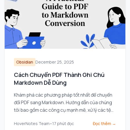
Obsidian
December 25, 2025
Cách Chuyển PDF Thành Ghi Chú
Markdown Dễ Dùng
Khám phá các phương pháp tốt nhất để chuyển
đổi PDF sang Markdown. Hướng dẫn của chúng
tôi bao gồm các công cụ mạnh mẽ, xử lý các tệp
phức tạp và tích hợp ghi chú vào quy trình làm
HoverNotes Team
•
17
phút đọc
Đọc thêm →
việc của bạn.