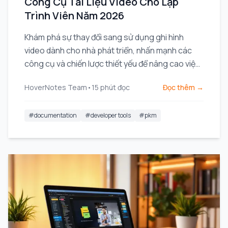
Công Cụ Tài Liệu Video Cho Lập
Trình Viên Năm 2026
Khám phá sự thay đổi sang sử dụng ghi hình
video dành cho nhà phát triển, nhấn mạnh các
công cụ và chiến lược thiết yếu để nâng cao việc
chia sẻ kiến thức và hiệu quả đội nhóm.
HoverNotes Team
•
15
phút đọc
Đọc thêm →
#
documentation
#
developer tools
#
pkm