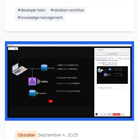
#
developer tools
#
obsidian workflow
#
knowledge management
Obsidian
September 4, 2025