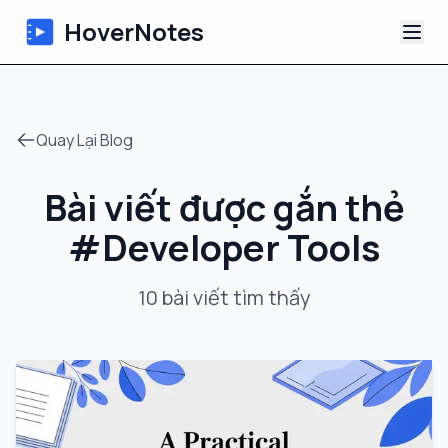
HoverNotes
Ứng dụng
Quay Lại Blog
Extension
Bài viết được gắn thẻ
Ghi chú Video AI
#
Developer Tools
Hướng dẫn
10
bài viết
tìm thấy
Giới thiệu
Blog