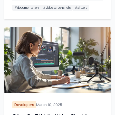
#
documentation
#
video screenshots
#
ai tools
Developers
March 10, 2025