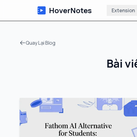
HoverNotes
Extension
Quay Lại Blog
Bài v