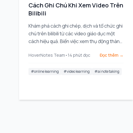
Cách Ghi Chú Khi Xem Video Trên
Bilibili
Khám phá cách ghi chép, dịch và tổ chức ghi
chú trên bilibili từ các video giáo dục một
cách hiệu quả. Biến việc xem thụ động thành
học tập chủ động.
HoverNotes Team
•
14
phút đọc
Đọc thêm →
#
online learning
#
video learning
#
ai note taking