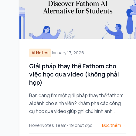
AI Notes
January 17, 2026
Giải pháp thay thế Fathom cho
việc học qua video (không phải
họp)
Bạn đang tìm một giải pháp thay thế fathom
ai dành cho sinh viên? Khám phá các công
cụ học qua video giúp ghi chú hình ảnh,
không chỉ là bản ghi âm, dành cho YouTube
HoverNotes Team
•
19
phút đọc
Đọc thêm →
và Coursera.