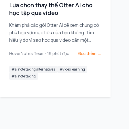
Lựa chọn thay thế Otter AI cho
học tập qua video
Khám phá các gói Otter AI để xem chúng có
phù hợp với mục tiêu của bạn không. Tìm
hiểu lý do vì sao học qua video cần một
phương pháp khác và so sánh các lựa chọn
HoverNotes Team
•
19
phút đọc
Đọc thêm →
hàng đầu được thiết kế cho sinh viên.
#
ai note taking alternatives
#
video learning
#
ai note taking