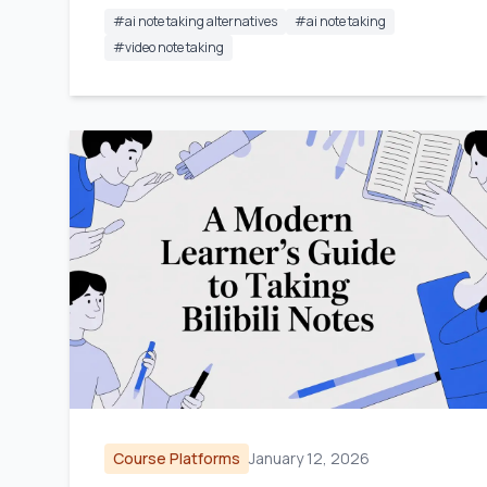
#
ai note taking alternatives
#
ai note taking
#
video note taking
Course Platforms
January 12, 2026