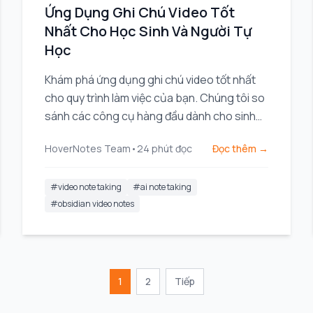
Ứng Dụng Ghi Chú Video Tốt
Nhất Cho Học Sinh Và Người Tự
Học
Khám phá ứng dụng ghi chú video tốt nhất
cho quy trình làm việc của bạn. Chúng tôi so
sánh các công cụ hàng đầu dành cho sinh
viên và chuyên gia sử dụng Obsidian,
HoverNotes Team
•
24
phút đọc
Đọc thêm →
Notion, và các khóa học trực tuyến.
#
video note taking
#
ai note taking
#
obsidian video notes
1
2
Tiếp