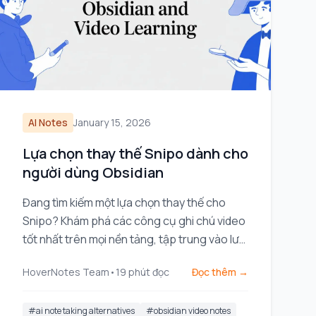
AI Notes
January 15, 2026
Lựa chọn thay thế Snipo dành cho
người dùng Obsidian
Đang tìm kiếm một lựa chọn thay thế cho
Snipo? Khám phá các công cụ ghi chú video
tốt nhất trên mọi nền tảng, tập trung vào lưu
trữ ưu tiên địa phương dành cho người dùng
HoverNotes Team
•
19
phút đọc
Đọc thêm →
Obsidian.
#
ai note taking alternatives
#
obsidian video notes