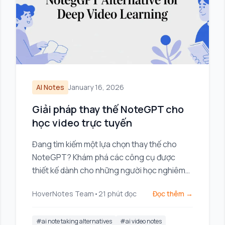
AI Notes
January 16, 2026
Giải pháp thay thế NoteGPT cho
học video trực tuyến
Đang tìm kiếm một lựa chọn thay thế cho
NoteGPT? Khám phá các công cụ được
thiết kế dành cho những người học nghiêm
túc, những người cần lưu trữ cục bộ, tích
HoverNotes Team
•
21
phút đọc
Đọc thêm →
hợp Obsidian và bối cảnh hình ảnh từ các
video.
#
ai note taking alternatives
#
ai video notes