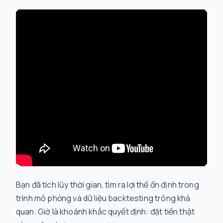
Bạn đã tích lũy thời gian, tìm ra lợi thế ổn định trong
trình mô phỏng và dữ liệu backtesting trông khả
quan. Giờ là khoảnh khắc quyết định: đặt tiền thật