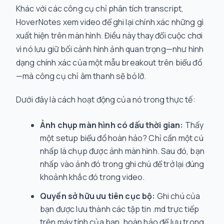
Khác với các công cụ chỉ phân tích transcript,
HoverNotes xem video để ghi lại chính xác những gì
xuất hiện trên màn hình. Điều này thay đổi cuộc chơi
vì nó lưu giữ bối cảnh hình ảnh quan trọng—như hình
dạng chính xác của một mẫu breakout trên biểu đồ
—mà công cụ chỉ âm thanh sẽ bỏ lỡ.
Dưới đây là cách hoạt động của nó trong thực tế:
Ảnh chụp màn hình có dấu thời gian:
Thấy
một setup biểu đồ hoàn hảo? Chỉ cần một cú
nhấp là chụp được ảnh màn hình. Sau đó, bạn
nhấp vào ảnh đó trong ghi chú để trở lại đúng
khoảnh khắc đó trong video.
Quyền sở hữu ưu tiên cục bộ:
Ghi chú của
bạn được lưu thành các tập tin .md trực tiếp
trên máy tính của bạn, hoàn hảo để lưu trong