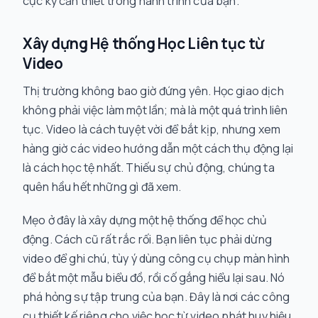
cực kỳ cần thiết trong hành trình của bạn.
Xây dựng Hệ thống Học Liên tục từ
Video
Thị trường không bao giờ đứng yên. Học giao dịch
không phải việc làm một lần; mà là một quá trình liên
tục. Video là cách tuyệt vời để bắt kịp, nhưng xem
hàng giờ các video hướng dẫn một cách thụ động lại
là cách học tệ nhất. Thiếu sự chủ động, chúng ta
quên hầu hết những gì đã xem.
Mẹo ở đây là xây dựng một hệ thống để
học chủ
động
. Cách cũ rất rắc rối. Bạn liên tục phải dừng
video để ghi chú, tùy ý dùng công cụ chụp màn hình
để bắt một mẫu biểu đồ, rồi cố gắng hiểu lại sau. Nó
phá hỏng sự tập trung của bạn. Đây là nơi các công
cụ thiết kế riêng cho việc học từ video phát huy hiệu