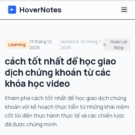
HoverNotes
Ứng dụng
13 tháng 12,
Updated:
16 tháng 7,
Quay Lại
Learning
•
2025
2026
Blog
Extension
cách tốt nhất để học giao
Ghi chú Video AI
dịch chứng khoán từ các
Hướng dẫn
khóa học video
Giới thiệu
Khám phá cách tốt nhất để học giao dịch chứng
khoán với kế hoạch thực tiễn từ những khái niệm
Blog
cốt lõi đến thực hành thực tế và các chiến lược
đã được chứng minh.