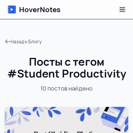
HoverNotes
Приложение
Назад к Блогу
Extension
Посты с тегом
ИИ-видеоконспекты
#
Student Productivity
Уроки
10
постов
найдено
О нас
Блог