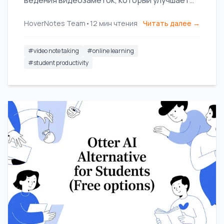
ведения видеозаметок, который улучшает
запоминание и органично вписывается в
HoverNotes Team
•
12
мин чтения
Читать далее →
вашу базу знаний.
#
video note taking
#
online learning
#
student productivity