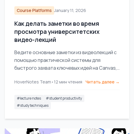
Course Platforms
January 11, 2026
Как делать заметки во время
просмотра университетских
видео-лекций
Ведите основные заметки из видеолекций с
помощью практической системы для
быстрого захвата ключевых идей на Canvas,
Blackboard или любом университеском
HoverNotes Team
•
12
мин чтения
Читать далее →
портале.
#
lecture notes
#
student productivity
#
study techniques