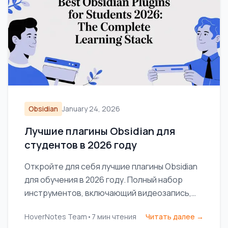
Obsidian
January 24, 2026
Лучшие плагины Obsidian для
студентов в 2026 году
Откройте для себя лучшие плагины Obsidian
для обучения в 2026 году. Полный набор
инструментов, включающий видеозапись,
интервальное повторение, dataview и
HoverNotes Team
•
7
мин чтения
Читать далее →
excalidraw для студентов.