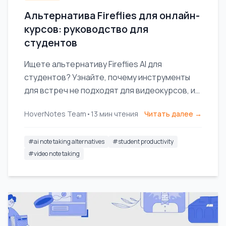
Альтернатива Fireflies для онлайн-
курсов: руководство для
студентов
Ищете альтернативу Fireflies AI для
студентов? Узнайте, почему инструменты
для встреч не подходят для видеокурсов, и
найдите ИИ-заметочник, созданный
HoverNotes Team
•
13
мин чтения
Читать далее →
специально для обучения.
#
ai note taking alternatives
#
student productivity
#
video note taking