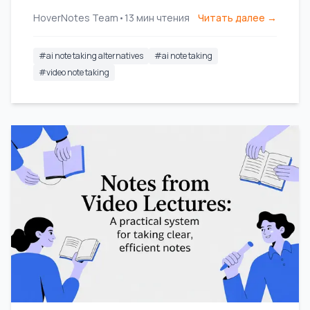
визуальные заметки, а не только
HoverNotes Team
•
13
мин чтения
Читать далее →
расшифровки, для YouTube и Coursera.
#
ai note taking alternatives
#
ai note taking
#
video note taking