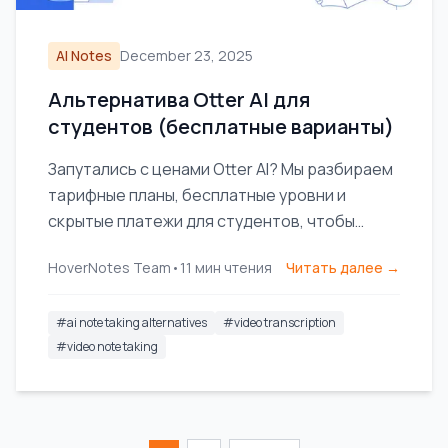
AI Notes
December 23, 2025
Альтернатива Otter AI для
студентов (бесплатные варианты)
Запутались с ценами Otter AI? Мы разбираем
тарифные планы, бесплатные уровни и
скрытые платежи для студентов, чтобы
помочь найти оптимальное соотношение
HoverNotes Team
•
11
мин чтения
Читать далее →
цены и качества для видеозанятий.
#
ai note taking alternatives
#
video transcription
#
video note taking