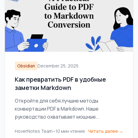
Obsidian
December 25, 2025
Как превратить PDF в удобные
заметки Markdown
Откройте для себя лучшие методы
конвертации PDF в Markdown. Наше
руководство охватывает мощные
инструменты, работу со сложными файлами и
HoverNotes Team
•
10
мин чтения
Читать далее →
интеграцию заметок в ваш рабочий процесс.