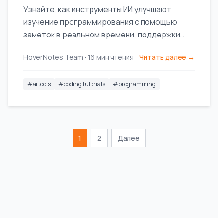
Узнайте, как инструменты ИИ улучшают
изучение программирования с помощью
заметок в реальном времени, поддержки
нескольких языков и персонализированных
HoverNotes Team
•
16
мин чтения
Читать далее →
учебных маршрутов.
#
ai tools
#
coding tutorials
#
programming
1
2
Далее