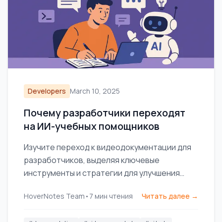
Developers
March 10, 2025
Почему разработчики переходят
на ИИ-учебных помощников
Изучите переход к видеодокументации для
разработчиков, выделяя ключевые
инструменты и стратегии для улучшения
обмена знаниями и повышения
HoverNotes Team
•
7
мин чтения
Читать далее →
эффективности команды.