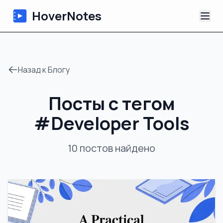
HoverNotes
Приложение
Назад к Блогу
Extension
Посты с тегом
ИИ-видеоконспекты
#
Developer Tools
Уроки
10
постов
найдено
О нас
Блог