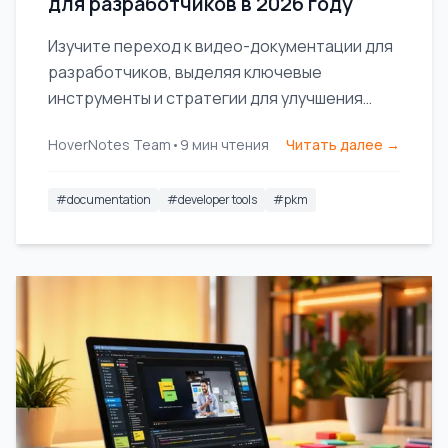
для разработчиков в 2026 году
Изучите переход к видео-документации для
разработчиков, выделяя ключевые
инструменты и стратегии для улучшения
обмена знаниями и повышения
HoverNotes Team
•
9
мин чтения
Читать далее →
эффективности команды.
#
documentation
#
developer tools
#
pkm