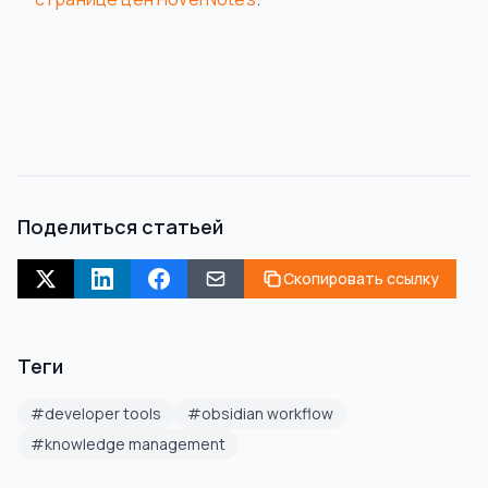
Поделиться статьей
Скопировать ссылку
Теги
#
developer tools
#
obsidian workflow
#
knowledge management