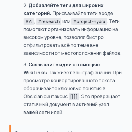
Добавляйте теги для широких
категорий:
Присваивайте теги вроде
,
или
. Теги
#AI
#research
#project-hydra
помогают организовать информацию на
высоком уровне, позволяя быстро
отфильтровать всё по теме вне
зависимости от местоположения файлов.
Связывайте идеи с помощью
WikiLinks:
Так живёт ваш граф знаний. При
просмотре конвертированного текста
оборачивайте ключевые понятия в
Obsidian синтаксис
. Это превращает
[[]]
статичный документ в активный узел
вашей сети идей.