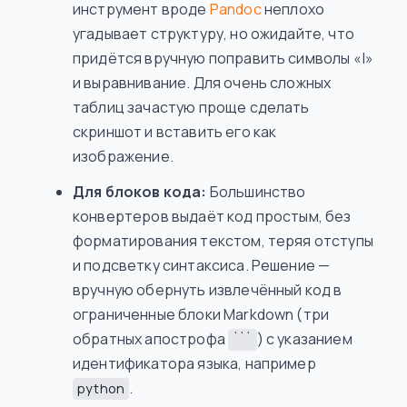
инструмент вроде
Pandoc
неплохо
угадывает структуру, но ожидайте, что
придётся вручную поправить символы «|»
и выравнивание. Для очень сложных
таблиц зачастую проще сделать
скриншот и вставить его как
изображение.
Для блоков кода:
Большинство
конвертеров выдаёт код простым, без
форматирования текстом, теряя отступы
и подсветку синтаксиса. Решение —
вручную обернуть извлечённый код в
ограниченные блоки Markdown (три
обратных апострофа
) с указанием
```
идентификатора языка, например
.
python