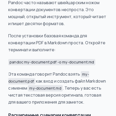
Pandoc часто называют швейцарским ножом
конвертации документов неспроста. Это
мощный, открытый инструмент, который читает
и пишет десятки форматов.
После установки базовая команда для
конвертации PDF в Markdown проста. Откройте
терминал и выполните:
pandoc my-document.pdf -o my-document.md
Эта команда говорит Pandoc взять
my-
как вход и создать файл Markdown
document.pdf
с именем
. Теперь у вас есть
my-document.md
чистая текстовая версия оригинала, готовая
для вашего приложения для заметок.
Расширенные сценарии конвертации