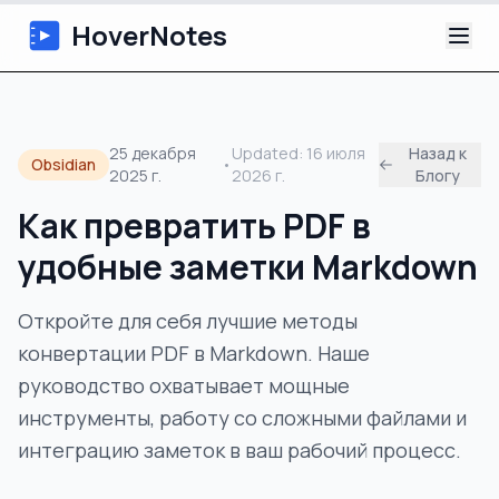
HoverNotes
Приложение
25 декабря
Updated:
16 июля
Назад к
Obsidian
•
2025 г.
2026 г.
Блогу
Extension
Как превратить PDF в
ИИ-видеоконспекты
удобные заметки Markdown
Уроки
Откройте для себя лучшие методы
конвертации PDF в Markdown. Наше
О нас
руководство охватывает мощные
Блог
инструменты, работу со сложными файлами и
интеграцию заметок в ваш рабочий процесс.