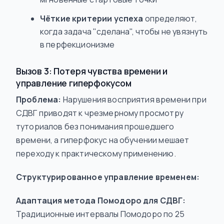
Чёткие критерии успеха
определяют,
когда задача "сделана", чтобы не увязнуть
в перфекционизме
Вызов 3: Потеря чувства времени и
управление гиперфокусом
Проблема:
Нарушения восприятия времени при
СДВГ приводят к чрезмерному просмотру
туториалов без понимания прошедшего
времени, а гиперфокус на обучении мешает
переходу к практическому применению.
Структурированное управление временем:
Адаптация метода Помодоро для СДВГ:
Традиционные интервалы Помодоро по 25