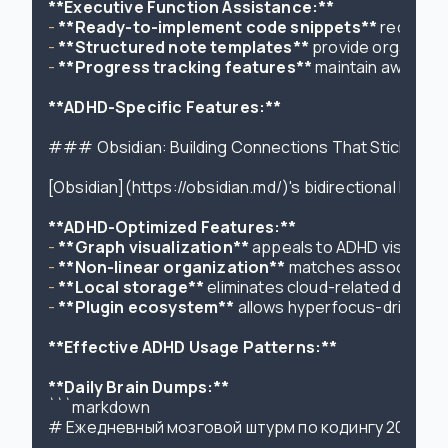
**Executive Function Assistance:**
- 
**Ready-to-implement code snippets**
- 
**Structured note templates**
- 
**Progress tracking features**
 maintain awarene
**ADHD-Specific Features:**
### Obsidian: Building Connections That Stick

[Obsidian](https://obsidian.md/)
's bidirectional link
**ADHD-Optimized Features:**
- 
**Graph visualization**
- 
**Non-linear organization**
- 
**Local storage**
- 
**Plugin ecosystem**
 allows hyperfocus-driven cu
**Effective ADHD Usage Patterns:**
**Daily Brain Dumps:**
```markdown

# Ежедневный мозговой штурм по кодингу 2024-03-