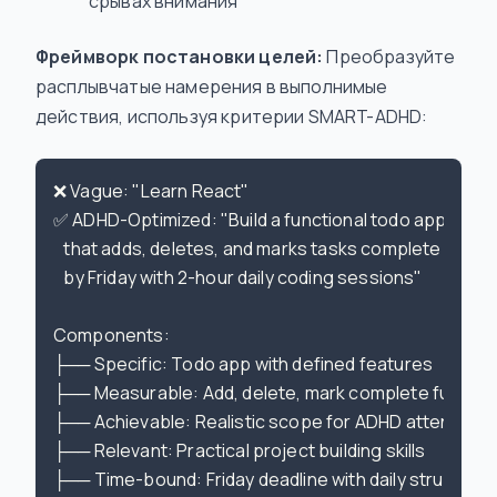
срывах внимания
Фреймворк постановки целей:
Преобразуйте
расплывчатые намерения в выполнимые
действия, используя критерии SMART-ADHD:
❌ Vague: "Learn React"

✅ ADHD-Optimized: "Build a functional todo app with 
   that adds, deletes, and marks tasks complete - finish
   by Friday with 2-hour daily coding sessions"

Components:

├── Specific: Todo app with defined features

├── Measurable: Add, delete, mark complete function
├── Achievable: Realistic scope for ADHD attention s
├── Relevant: Practical project building skills

├── Time-bound: Friday deadline with daily structure
