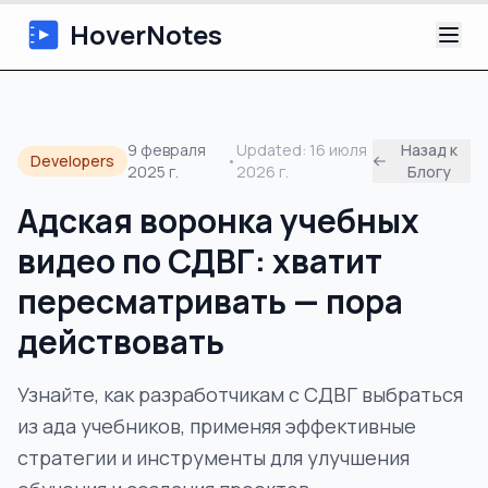
HoverNotes
Приложение
9 февраля
Updated:
16 июля
Назад к
Developers
•
2025 г.
2026 г.
Блогу
Extension
Адская воронка учебных
ИИ-видеоконспекты
видео по СДВГ: хватит
Уроки
пересматривать — пора
действовать
О нас
Узнайте, как разработчикам с СДВГ выбраться
Блог
из ада учебников, применяя эффективные
стратегии и инструменты для улучшения