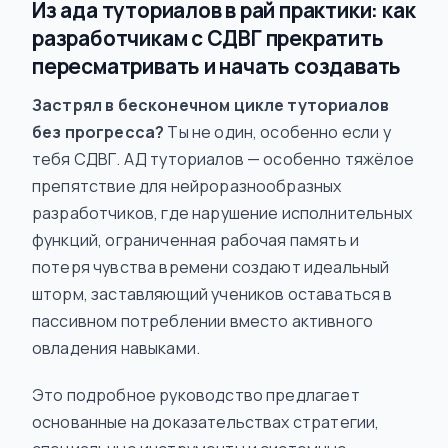
Из ада туториалов в рай практики: как
разработчикам с СДВГ прекратить
пересматривать и начать создавать
Застрял в бесконечном цикле туториалов
без прогресса?
Ты не один, особенно если у
тебя СДВГ. АД туториалов — особенно тяжёлое
препятствие для нейроразнообразных
разработчиков, где нарушение исполнительных
функций, ограниченная рабочая память и
потеря чувства времени создают идеальный
шторм, заставляющий учеников оставаться в
пассивном потреблении вместо активного
овладения навыками.
Это подробное руководство предлагает
основанные на доказательствах стратегии,