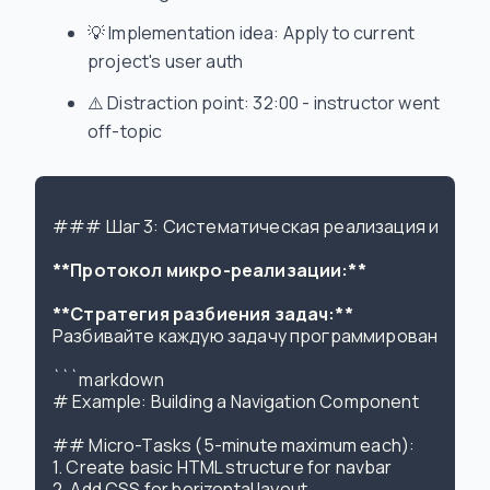
💡 Implementation idea: Apply to current
project's user auth
⚠️ Distraction point: 32:00 - instructor went
off-topic
### Шаг 3: Систематическая реализация и прим
**Протокол микро-реализации:**
**Стратегия разбиения задач:**
Разбивайте каждую задачу программирования на ко
```markdown

# Example: Building a Navigation Component

## Micro-Tasks (5-minute maximum each):

1. Create basic HTML structure for navbar

2. Add CSS for horizontal layout
