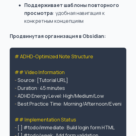
Поддерживает шаблоны повторного
просмотра
: удобная навигация к
конкретным концепциям
Продвинутая организация в Obsidian:
# ADHD-Optimized Note Structure
## Video Information
-
-
-
-
 Best Practice Time: Morning/Afternoon/Evening

## Implementation Status
-
-