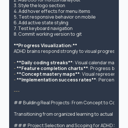
3. Style the logo section

4. Add hover effects for menu items

5. Test responsive behavior on mobile

6. Add active state styling

7. Test keyboard navigation

8. Commit working version to git

**Progress Visualization:**
ADHD brains respond strongly to visual progress indic
- 
**Daily coding streaks**
- 
**Feature completion charts**
- 
**Concept mastery maps**
- 
**Implementation success rates**
: Percentage of
---

## Building Real Projects: From Concept to Completi
Transitioning from organized learning to actual proje
### Project Selection and Scoping for ADHD Succes