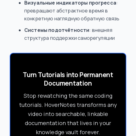
Визуальные индикаторы прогресса
:
превращают абстрактное время в
конкретную наглядную обратную связь
Системы подотчётности
: внешняя
структура поддержки саморегуляции
Turn Tutorials into Permanent
Documentation
Stop rewatching the same coding
tutorials. HoverNotes transforms any
video into searchable, linkable
documentation that lives in your
knowledge vault forever.