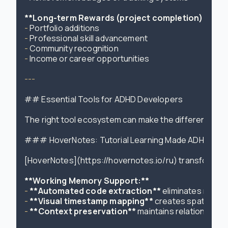
**Long-term Rewards (project completion):**
- 
- 
- 
- 
Income or career opportunities

---

## Essential Tools for ADHD Developers

The right tool ecosystem can make the difference bet
### HoverNotes: Tutorial Learning Made ADHD-Frien
[HoverNotes](https://hovernotes.io/ru) transforms pa
**Working Memory Support:**
- 
**Automated code extraction**
- 
**Visual timestamp mapping**
- 
**Context preservation**
 maintains relationship