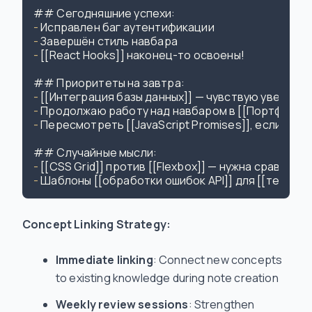
- 
- 
- 
[[React Hooks]] наконец-то освоены!

- 
- 
- 
Пересмотреть [[JavaScript Promises]], если позв
- 
- 
Concept Linking Strategy:
Immediate linking
: Connect new concepts
to existing knowledge during note creation
Weekly review sessions
: Strengthen