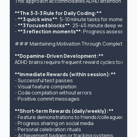
This approach accommodates ADHD attention variabili
**The 3-3-3 Rule for Daily Coding:**
- 
**3 quick wins**
- 
**3 focused blocks**
- 
**3 reflection moments**
: Progress assessment a
### Maintaining Motivation Through Completion Cyc
**Dopamine-Driven Development:**
ADHD brains require frequent reward cycles to maint
**Immediate Rewards (within session):**
- 
- 
- 
- 
Positive commit messages

**Short-term Rewards (daily/weekly):**
- 
- 
- 
- 
Achievement badges or tracking systems
