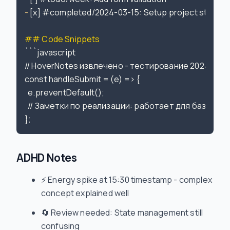
-
 [x] #completed/2024-03-15: Setup project structur
## Code Snippets
```javascript

// HoverNotes извлечено - тестирование 2024-03-1
const handleSubmit = (e) => {

  e.preventDefault();

  // Заметки по реализации: работает для базовой 
ADHD Notes
⚡ Energy spike at 15:30 timestamp - complex
concept explained well
🔄 Review needed: State management still
confusing