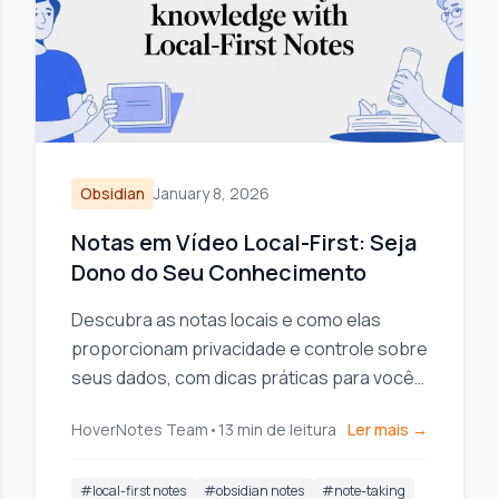
Obsidian
January 8, 2026
Notas em Vídeo Local-First: Seja
Dono do Seu Conhecimento
Descubra as notas locais e como elas
proporcionam privacidade e controle sobre
seus dados, com dicas práticas para você
ser dono do seu conhecimento.
HoverNotes Team
•
13
min de leitura
Ler mais →
#
local-first notes
#
obsidian notes
#
note-taking