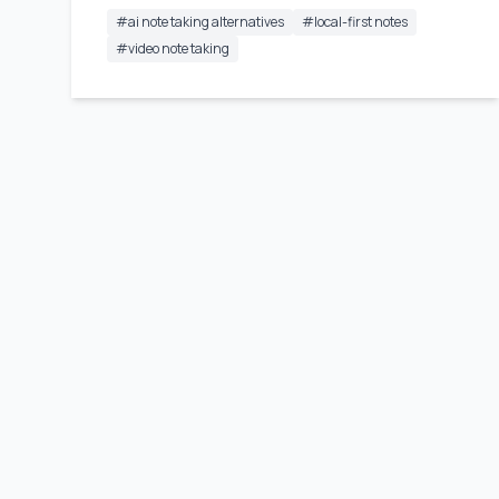
#
ai note taking alternatives
#
local-first notes
#
video note taking