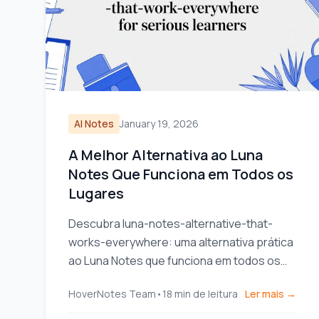
AI Notes
January 19, 2026
A Melhor Alternativa ao Luna
Notes Que Funciona em Todos os
Lugares
Descubra luna-notes-alternative-that-
works-everywhere: uma alternativa prática
ao Luna Notes que funciona em todos os
dispositivos, ideal para estudantes
HoverNotes Team
•
18
min de leitura
Ler mais →
dedicados.