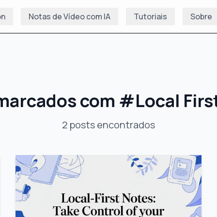
on
Notas de Vídeo com IA
Tutoriais
Sobre
marcados com
#
Local Fir
2
posts
encontrados