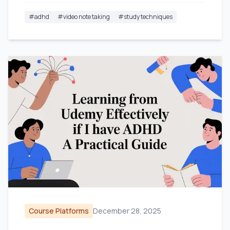
#
adhd
#
video note taking
#
study techniques
Course Platforms
December 28, 2025