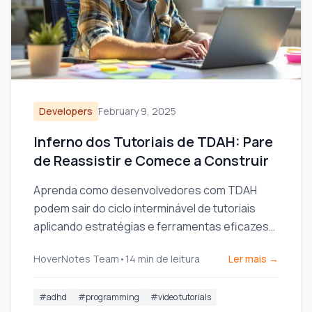
Developers
February 9, 2025
Inferno dos Tutoriais de TDAH: Pare
de Reassistir e Comece a Construir
Aprenda como desenvolvedores com TDAH
podem sair do ciclo interminável de tutoriais
aplicando estratégias e ferramentas eficazes
para melhorar o aprendizado e a construção de
HoverNotes Team
•
14
min de leitura
Ler mais →
projetos.
#
adhd
#
programming
#
video tutorials