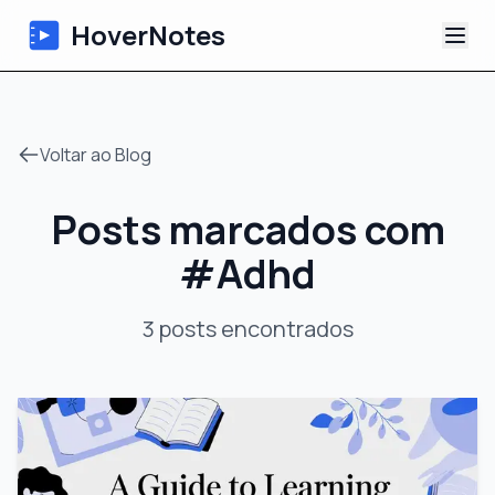
HoverNotes
App
Voltar ao Blog
Extension
Posts marcados com
Notas de Vídeo com IA
#
Adhd
Tutoriais
3
posts
encontrados
Sobre
Blog