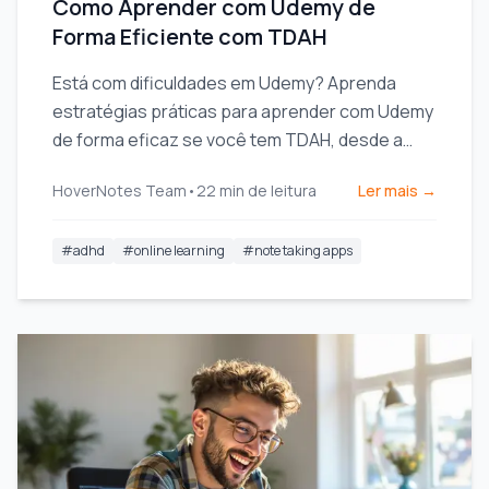
Como Aprender com Udemy de
Forma Eficiente com TDAH
Está com dificuldades em Udemy? Aprenda
estratégias práticas para aprender com Udemy
de forma eficaz se você tem TDAH, desde a
escolha do curso até a tomada de notas que
HoverNotes Team
•
22
min de leitura
Ler mais →
aumentam a concentração.
#
adhd
#
online learning
#
note taking apps