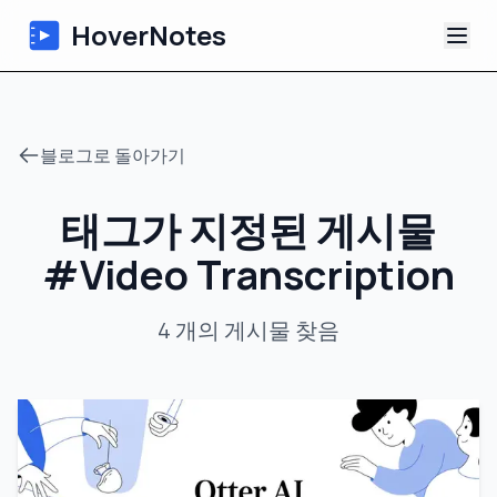
HoverNotes
앱
블로그로 돌아가기
Extension
태그가 지정된 게시물
AI 영상 노트
#
Video Transcription
튜토리얼
4
개의 게시물
찾음
소개
블로그