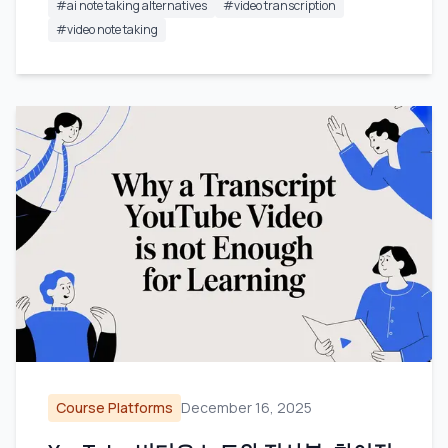
#
ai note taking alternatives
#
video transcription
#
video note taking
Course Platforms
December 16, 2025