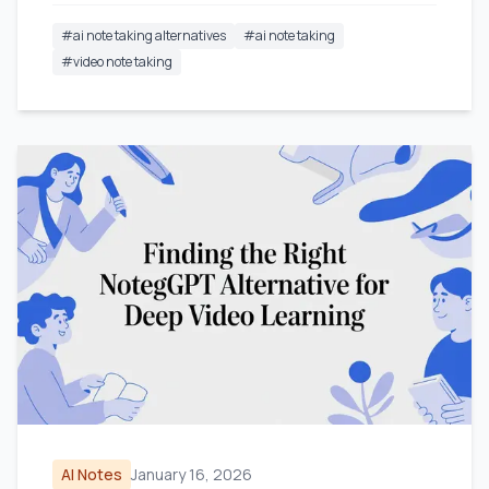
#
ai note taking alternatives
#
ai note taking
#
video note taking
AI Notes
January 16, 2026