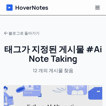
HoverNotes
앱
블로그로 돌아가기
Extension
태그가 지정된 게시물
#
Ai
AI 영상 노트
Note Taking
튜토리얼
12
개의 게시물
찾음
소개
블로그