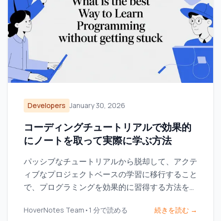
Developers
January 30, 2026
コーディングチュートリアルで効果的
にノートを取って実際に学ぶ方法
パッシブなチュートリアルから脱却して、アクテ
ィブなプロジェクトベースの学習に移行すること
で、プログラミングを効果的に習得する方法をご
紹介します。本物のスキルを身につけ、チュート
HoverNotes Team
•
1
分で読める
続きを読む →
リアル地獄から抜け出しましょう。