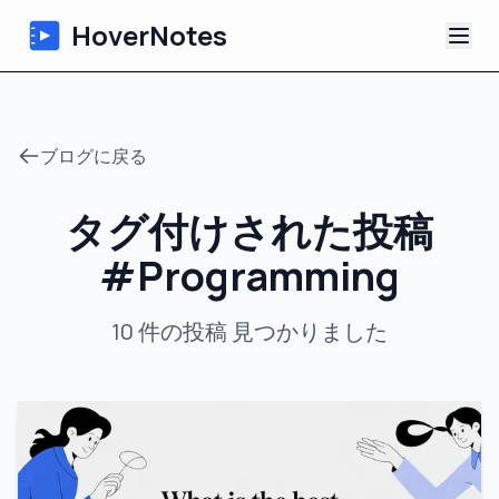
HoverNotes
アプリ
ブログに戻る
Extension
タグ付けされた投稿
AI動画ノート
#
Programming
チュートリアル
10
件の投稿
見つかりました
について
ブログ