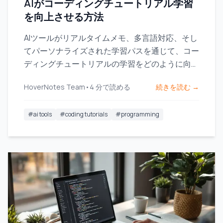
AIがコーディングチュートリアル学習
を向上させる方法
AIツールがリアルタイムメモ、多言語対応、そし
てパーソナライズされた学習パスを通じて、コー
ディングチュートリアルの学習をどのように向上
させるかを探ります。
HoverNotes Team
•
4
分で読める
続きを読む →
#
ai tools
#
coding tutorials
#
programming