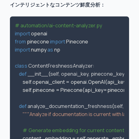
インテリジェントなコンテンツ鮮度分析：
# automation/ai-content-analyzer.py
import
from
 pinecone 
import
import
 numpy 
as
 np

class
ContentFreshnessAnalyzer
:

def
__init__
(
self, openai_key, pinecone_key
):

        self.openai_client = openai.OpenAI(api_key=op
        self.pinecone = Pinecone(api_key=pinecone_key
def
analyze_documentation_freshness
(
self, doc_
"""Analyze if documentation is current with latest 
# Generate embedding for current content
        content_embedding = self.generate_embeddin