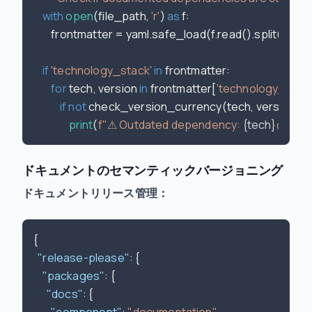
with
open
(file_path, 
'r'
) 
as
 f:

        frontmatter = yaml.safe_load(f.read().split(
'---'
)[
if
'technology_stack'
in
 frontmatter:

for
 tech, version 
in
 frontmatter[
'technology_stack
if
not
 check_version_currency(tech, version):

print
(
f"⚠ Outdated dependency: 
{tech}
@
{ver
ドキュメントのセマンティックバージョニング
ドキュメントリリース管理：
{
"release-please"
:
{
"packages"
:
{
"docs"
:
{
"component"
:
"documentation"
,