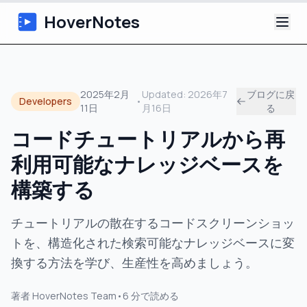
HoverNotes
アプリ
2025年2月
Updated:
2026年7
ブログに戻
Developers
•
11日
月16日
る
Extension
コードチュートリアルから再
AI動画ノート
利用可能なナレッジベースを
チュートリアル
構築する
について
チュートリアルの散在するコードスクリーンショッ
トを、構造化された検索可能なナレッジベースに変
ブログ
換する方法を学び、生産性を高めましょう。
著者
HoverNotes Team
•
6
分で読める