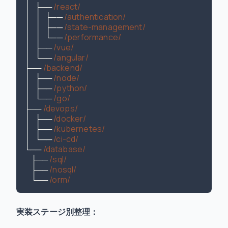
│   ├── 
/react/
│   │   ├── 
/authentication/
│   │   ├── 
/state-management/
│   │   └── 
/performance/
│   ├── 
/vue/
│   └── 
/angular/
├── 
/backend/
│   ├── 
/node/
│   ├── 
/python/
│   └── 
/go/
├── 
/devops/
│   ├── 
/docker/
│   ├── 
/kubernetes/
│   └── 
/ci-cd/
└── 
/database/
    ├── 
/sql/
    ├── 
/nosql/
    └── 
/orm/
実装ステージ別整理：