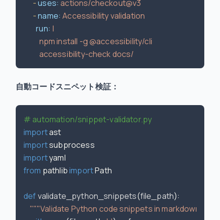
-
uses:
actions/checkout@v3
-
name:
Accessibility
validation
run:
|

          npm install -g @accessibility/cli

自動コードスニペット検証：
# automation/snippet-validator.py
import
import
import
from
 pathlib 
import
 Path

def
validate_python_snippets
(
file_path
):

"""Validate Python code snippets in markdown files"