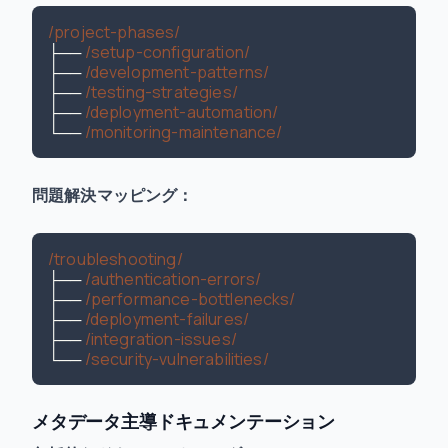
/project-phases/
├── 
/setup-configuration/
├── 
/development-patterns/
├── 
/testing-strategies/
├── 
/deployment-automation/
└── 
/monitoring-maintenance/
問題解決マッピング：
/troubleshooting/
├── 
/authentication-errors/
├── 
/performance-bottlenecks/
├── 
/deployment-failures/
├── 
/integration-issues/
└── 
/security-vulnerabilities/
メタデータ主導ドキュメンテーション