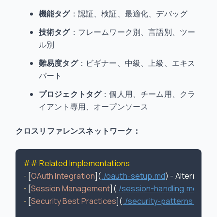
機能タグ
：認証、検証、最適化、デバッグ
技術タグ
：フレームワーク別、言語別、ツー
ル別
難易度タグ
：ビギナー、中級、上級、エキス
パート
プロジェクトタグ
：個人用、チーム用、クラ
イアント専用、オープンソース
クロスリファレンスネットワーク：
## Related Implementations
-
 [
OAuth Integration
](
./oauth-setup.md
-
 [
Session Management
](
./session-handling.md
-
 [
Security Best Practices
](
./security-patterns.md
) 