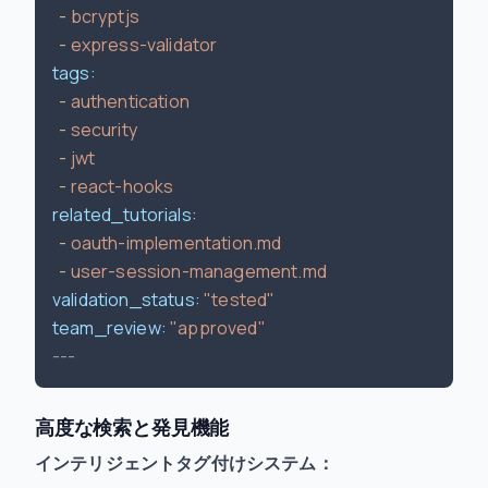
-
bcryptjs
-
express-validator
tags:
-
authentication
-
security
-
jwt
-
react-hooks
related_tutorials:
-
oauth-implementation.md
-
user-session-management.md
validation_status:
"tested"
team_review:
"approved"
高度な検索と発見機能
インテリジェントタグ付けシステム：