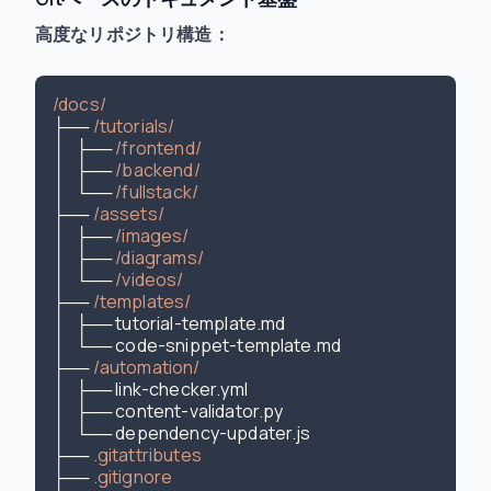
高度なリポジトリ構造：
/docs/
├── 
/tutorials/
│   ├── 
/frontend/
│   ├── 
/backend/
│   └── 
/fullstack/
├── 
/assets/
│   ├── 
/images/
│   ├── 
/diagrams/
│   └── 
/videos/
├── 
/templates/
│   ├── tutorial-template.md

│   └── code-snippet-template.md

├── 
/automation/
│   ├── link-checker.yml

│   ├── content-validator.py

│   └── dependency-updater.js

├── 
.gitattributes
├── 
.gitignore