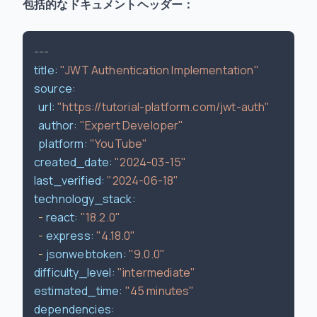
包括的なドキュメントヘッダー：
---
title:
"JWT Authentication Implementation"
source:
url:
"https://tutorial-platform.com/jwt-auth"
author:
"Expert Developer"
platform:
"YouTube"
created_date:
"2024-03-15"
last_verified:
"2024-06-18"
technology_stack:
-
react:
"18.2.0"
-
express:
"4.18.0"
-
jsonwebtoken:
"9.0.0"
difficulty_level:
"intermediate"
estimated_time:
"45 minutes"
dependencies: