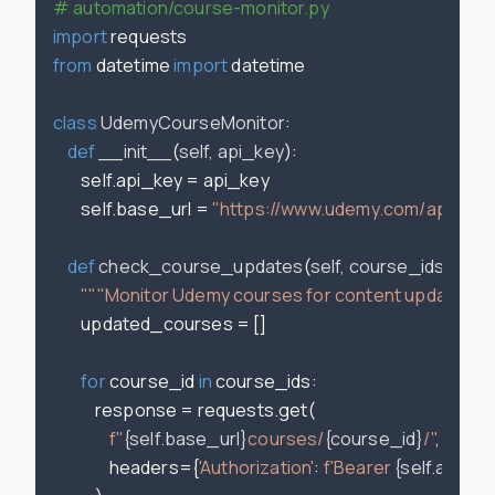
# automation/course-monitor.py
import
from
 datetime 
import
 datetime

class
UdemyCourseMonitor
:

def
__init__
(
self, api_key
):

        self.api_key = api_key

        self.base_url = 
"https://www.udemy.com/api-2.0/
def
check_course_updates
(
self, course_ids
):

"""Monitor Udemy courses for content updates""
        updated_courses = []

for
 course_id 
in
 course_ids:

            response = requests.get(

f"
{self.base_url}
courses/
{course_id}
/"
,

                headers={
'Authorization'
: 
f'Bearer 
{self.api_ke