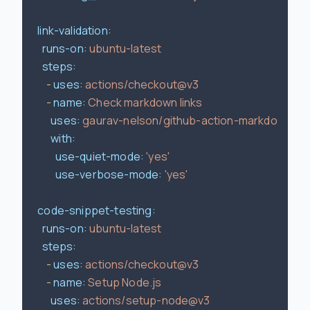
link-validation:
runs-on:
ubuntu-latest
steps:
-
uses:
actions/checkout@v3
-
name:
Check
markdown
links
uses:
gaurav-nelson/github-action-markdown-li
with:
use-quiet-mode:
'yes'
use-verbose-mode:
'yes'
code-snippet-testing:
runs-on:
ubuntu-latest
steps:
-
uses:
actions/checkout@v3
-
name:
Setup
Node.js
uses:
actions/setup-node@v3