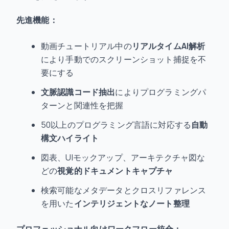
先進機能：
動画チュートリアル中の
リアルタイムAI解析
により手動でのスクリーンショット捕捉を不
要にする
文脈認識コード抽出
によりプログラミングパ
ターンと関連性を把握
50以上のプログラミング言語に対応する
自動
構文ハイライト
図表、UIモックアップ、アーキテクチャ図な
どの
視覚的ドキュメントキャプチャ
検索可能なメタデータとクロスリファレンス
を用いた
インテリジェントなノート整理
プロフェッショナル向けワークフロー統合：