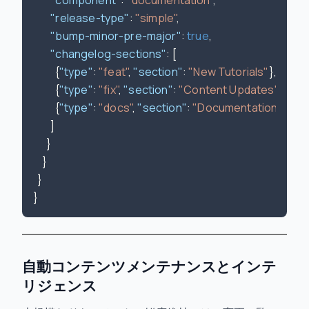
"release-type"
:
"simple"
,
"bump-minor-pre-major"
:
true
,
"changelog-sections"
:
[
{
"type"
:
"feat"
,
"section"
:
"New Tutorials"
}
,
{
"type"
:
"fix"
,
"section"
:
"Content Updates"
}
,
{
"type"
:
"docs"
,
"section"
:
"Documentation Impr
]
}
}
}
}
自動コンテンツメンテナンスとインテ
リジェンス