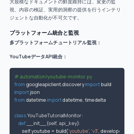
大規模なドキュメントの鮮度維持には、変更の監
視、内容の検証、実用的洞察の提供を行うインテリ
ジェントな自動化が不可欠です。
プラットフォーム統合と監視
多プラットフォームチュートリアル監視：
YouTubeデータAPI統合：
# automation/youtube-monitor.py
from
 googleapiclient.discovery 
import
import
from
 datetime 
import
 datetime, timedelta

class
YouTubeTutorialMonitor
:

def
__init__
(
self, api_key
):

        self.youtube = build(
'youtube'
, 
'v3'
, developerKey