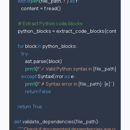
with
open
(file_path, 
'r'
) 
as
 f:

        content = f.read()

# Extract Python code blocks
    python_blocks = extract_code_blocks(content, 
'
for
 block 
in
 python_blocks:

try
:

            ast.parse(block)

print
(
f"✓ Valid Python syntax in 
{file_path}
"
)

except
 SyntaxError 
as
 e:

print
(
f"✗ Syntax error in 
{file_path}
: 
{e}
"
)

return
False
return
True
def
validate_dependencies
(
file_path
):

"""Check if documented dependencies are current"