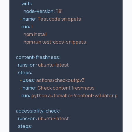
with:
node-version:
'18'
-
name:
Test
code
snippets
run:
|

          npm install

content-freshness:
runs-on:
ubuntu-latest
steps:
-
uses:
actions/checkout@v3
-
name:
Check
content
freshness
run:
python
automation/content-validator.py
accessibility-check:
runs-on:
ubuntu-latest
steps: