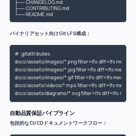
├── CHANGELOG.md

├── CONTRIBUTING.md

バイナリアセット向けGit LFS構成：
# .gitattributes

docs/assets/images/*.png filter=lfs diff=lfs merge=lf
docs/assets/images/*.jpg filter=lfs diff=lfs merge=lfs
docs/assets/images/*.gif filter=lfs diff=lfs merge=lfs
docs/assets/videos/*.mp4 filter=lfs diff=lfs merge=lf
自動品質保証パイプライン
包括的なCI/CDドキュメントワークフロー：