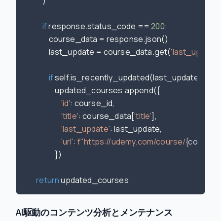
            )

if
 response.status_code == 
200
:

                course_data = response.json()

                last_update = course_data.get(
'last_update
if
 self.is_recently_updated(last_update):

                    updated_courses.append({

'id'
: course_id,

'title'
: course_data[
'title'
],

'last_update'
: last_update,

'url'
: 
f"https://udemy.com/course/
{course_
                    })

return
AI駆動のコンテンツ分析とメンテナンス