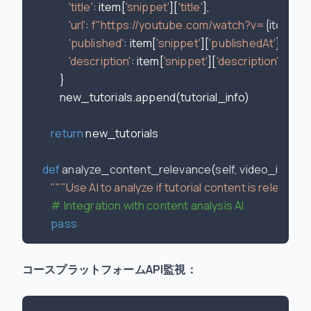
'title'
: item[
'snippet'
][
'title'
],

'url'
: 
f"https://youtube.com/watch?v=
{item[
'id'
'published'
: item[
'snippet'
][
'publishedAt'
],

'description'
: item[
'snippet'
][
'description'
]

            }

            new_tutorials.append(tutorial_info)

return
 new_tutorials

def
analyze_content_relevance
(
self, video_id
):

"""Use AI to analyze if tutorial content is relevan
# Integration with content analysis AI
pass
コースプラットフォームAPI監視：