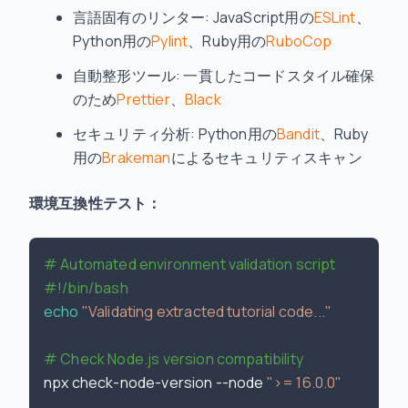
言語固有のリンター: JavaScript用の
ESLint
、
Python用の
Pylint
、Ruby用の
RuboCop
自動整形ツール: 一貫したコードスタイル確保
のため
Prettier
、
Black
セキュリティ分析: Python用の
Bandit
、Ruby
用の
Brakeman
によるセキュリティスキャン
環境互換性テスト：
# Automated environment validation script
#!/bin/bash
echo
"Validating extracted tutorial code..."
# Check Node.js version compatibility
npx check-node-version --node 
">= 16.0.0"