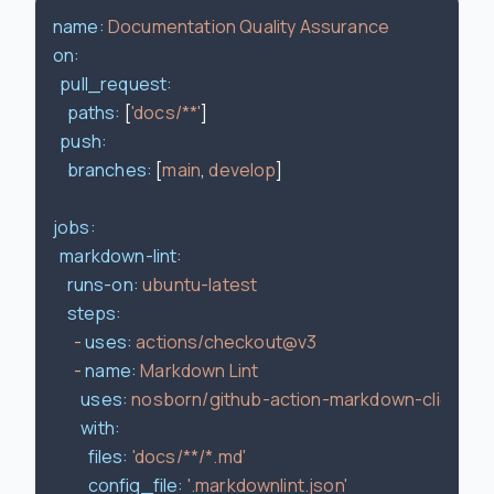
name:
Documentation
Quality
Assurance
on:
pull_request:
paths:
 [
'docs/**'
]

push:
branches:
 [
main
, 
develop
]

jobs:
markdown-lint:
runs-on:
ubuntu-latest
steps:
-
uses:
actions/checkout@v3
-
name:
Markdown
Lint
uses:
nosborn/github-action-markdown-cli@v3.2
with:
files:
'docs/**/*.md'
config_file:
'.markdownlint.json'