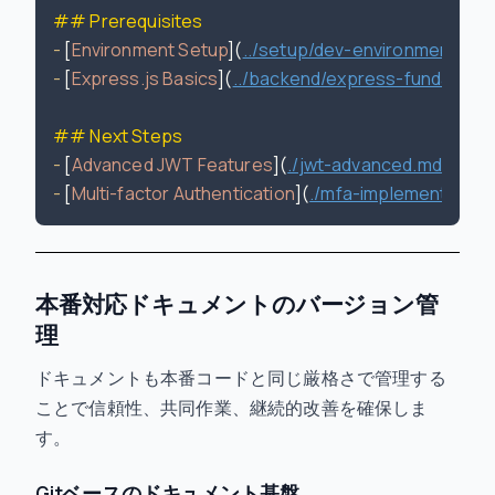
## Prerequisites
-
 [
Environment Setup
](
../setup/dev-environment.md
-
 [
Express.js Basics
](
../backend/express-fundament
## Next Steps
-
 [
Advanced JWT Features
](
./jwt-advanced.md
-
 [
Multi-factor Authentication
](
./mfa-implementation
本番対応ドキュメントのバージョン管
理
ドキュメントも本番コードと同じ厳格さで管理する
ことで信頼性、共同作業、継続的改善を確保しま
す。
Gitベースのドキュメント基盤