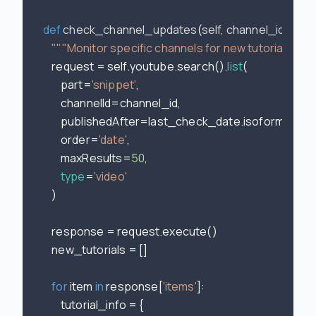
def
check_channel_updates
(
self, channel_id, las
"""Monitor specific channels for new tutorial cont
        request = self.youtube.search().
list
(

            part=
'snippet'
,

            channelId=channel_id,

            publishedAfter=last_check_date.isoformat() +
            order=
'date'
,

            maxResults=
50
,

type
=
'video'
        )

        response = request.execute()

        new_tutorials = []

for
 item 
in
 response[
'items'
]:

            tutorial_info = {
