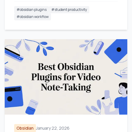
#
obsidian plugins
#
student productivity
#
obsidian workflow
Obsidian
January 22, 2026