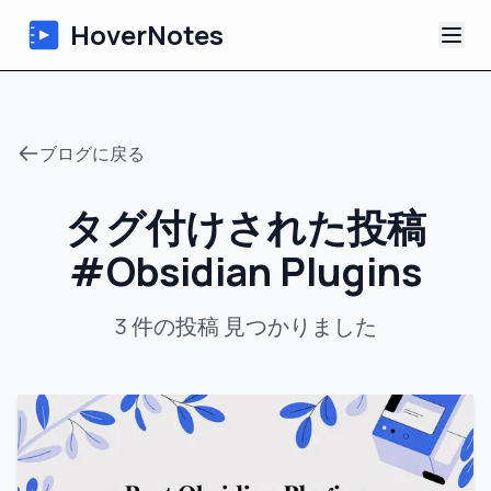
HoverNotes
アプリ
ブログに戻る
Extension
タグ付けされた投稿
AI動画ノート
#
Obsidian Plugins
チュートリアル
3
件の投稿
見つかりました
について
ブログ