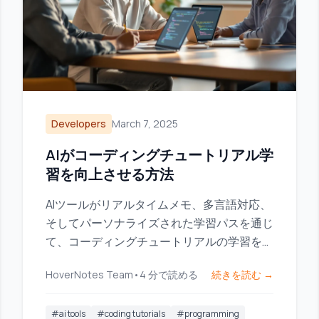
Developers
March 7, 2025
AIがコーディングチュートリアル学
習を向上させる方法
AIツールがリアルタイムメモ、多言語対応、
そしてパーソナライズされた学習パスを通じ
て、コーディングチュートリアルの学習をど
のように向上させるかを探ります。
HoverNotes Team
•
4
分で読める
続きを読む →
#
ai tools
#
coding tutorials
#
programming