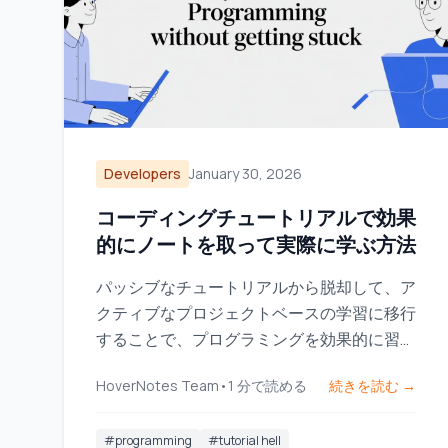
Developers
January 30, 2026
コーディングチュートリアルで効果
的にノートを取って実際に学ぶ方法
パッシブなチュートリアルから脱却して、ア
クティブなプロジェクトベースの学習に移行
することで、プログラミングを効果的に習得
する方法をご紹介します。本物のスキルを身
HoverNotes Team
•
1
分で読める
続きを読む →
につけ、チュートリアル地獄から抜け出しま
しょう。
#
programming
#
tutorial hell