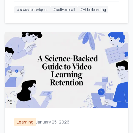
#
study techniques
#
active recall
#
video learning
Learning
January 25, 2026