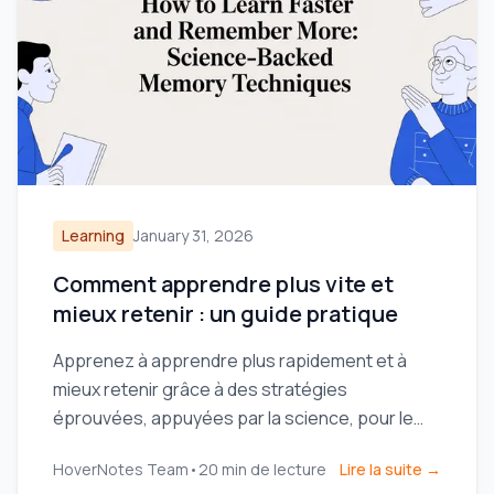
Learning
January 31, 2026
Comment apprendre plus vite et
mieux retenir : un guide pratique
Apprenez à apprendre plus rapidement et à
mieux retenir grâce à des stratégies
éprouvées, appuyées par la science, pour le
rappel actif, la prise de notes et des routines
HoverNotes Team
•
20
min de lecture
Lire la suite →
d'étude efficaces.