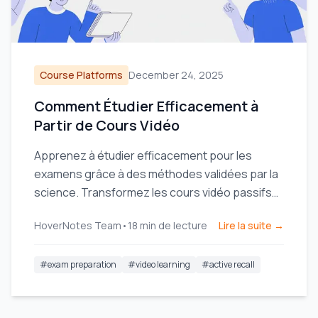
Course Platforms
December 24, 2025
Comment Étudier Efficacement à
Partir de Cours Vidéo
Apprenez à étudier efficacement pour les
examens grâce à des méthodes validées par la
science. Transformez les cours vidéo passifs
en outils d'étude puissants pour améliorer votre
HoverNotes Team
•
18
min de lecture
Lire la suite →
mémoire et votre rétention.
#
exam preparation
#
video learning
#
active recall