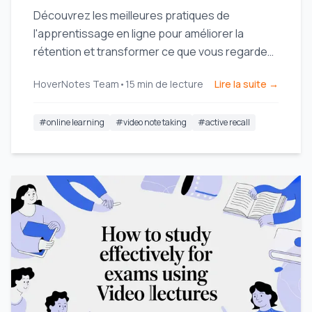
Découvrez les meilleures pratiques de
l'apprentissage en ligne pour améliorer la
rétention et transformer ce que vous regardez
en connaissances durables grâce à des
HoverNotes Team
•
15
min de lecture
Lire la suite →
conseils pratiques pour Udemy, Coursera et
YouTube.
#
online learning
#
video note taking
#
active recall