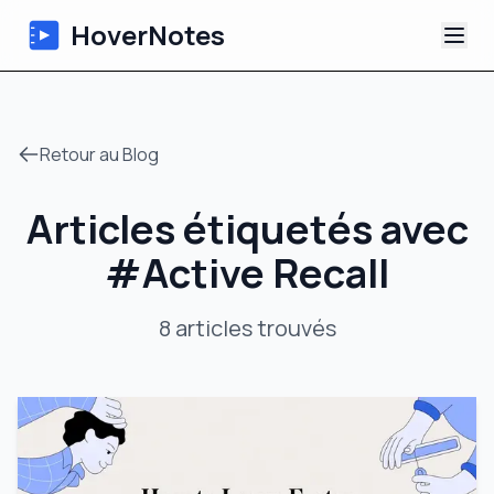
HoverNotes
Application
Retour au Blog
Extension
Articles étiquetés avec
Notes Vidéo IA
#
Active Recall
Tutoriels
8
articles
trouvés
À propos
Blog