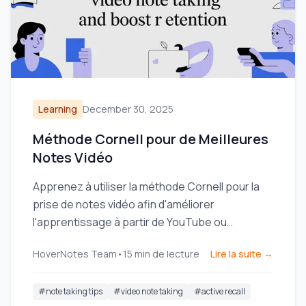
Learning
December 30, 2025
Méthode Cornell pour de Meilleures
Notes Vidéo
Apprenez à utiliser la méthode Cornell pour la
prise de notes vidéo afin d'améliorer
l'apprentissage à partir de YouTube ou
Coursera. Ce guide propose des étapes
HoverNotes Team
•
15
min de lecture
Lire la suite →
concrètes et des modèles.
#
note taking tips
#
video note taking
#
active recall