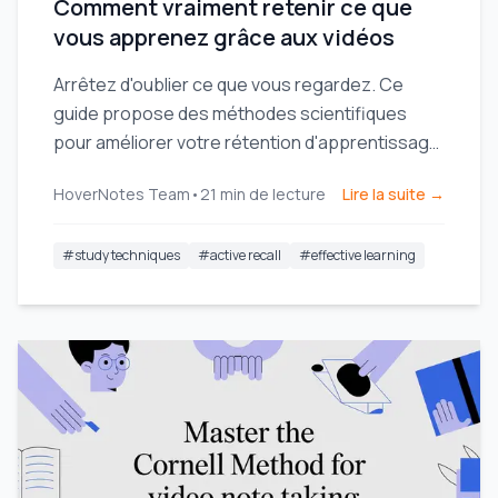
Comment vraiment retenir ce que
vous apprenez grâce aux vidéos
Arrêtez d'oublier ce que vous regardez. Ce
guide propose des méthodes scientifiques
pour améliorer votre rétention d'apprentissage
vidéo grâce au rappel actif et à une prise de
HoverNotes Team
•
21
min de lecture
Lire la suite →
notes plus intelligente.
#
study techniques
#
active recall
#
effective learning