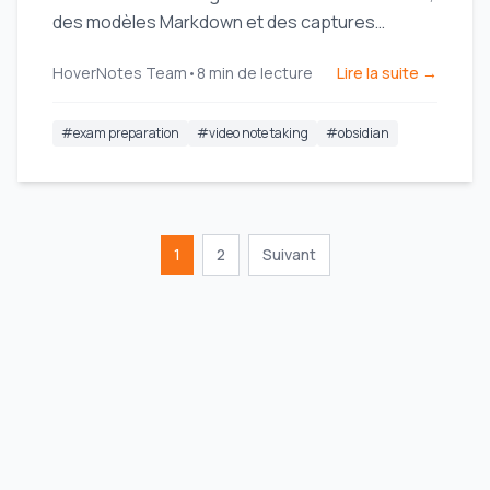
des modèles Markdown et des captures
d'écran visuelles pour améliorer la rétention et
HoverNotes Team
•
8
min de lecture
Lire la suite →
rendre l'étude plus efficace.
#
exam preparation
#
video note taking
#
obsidian
1
2
Suivant