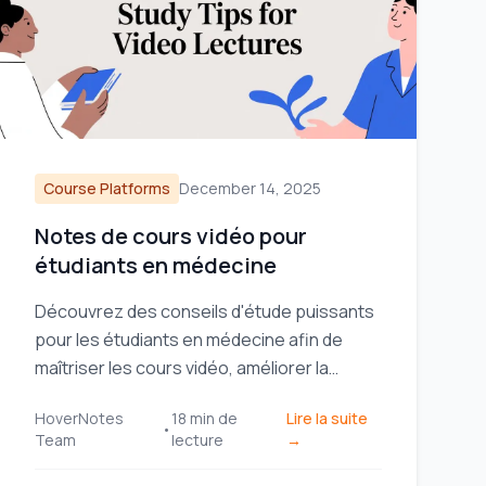
Course Platforms
December 14, 2025
Notes de cours vidéo pour
étudiants en médecine
Découvrez des conseils d'étude puissants
pour les étudiants en médecine afin de
maîtriser les cours vidéo, améliorer la
rétention pour des examens comme
HoverNotes
18
min de
Lire la suite
l'USMLE, et construire un système
•
Team
lecture
→
d'apprentissage durable.