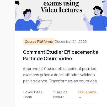
Course Platforms
December 24, 2025
Comment Étudier Efficacement à
Partir de Cours Vidéo
Apprenez à étudier efficacement pour les
examens grâce à des méthodes validées
par la science. Transformez les cours vidéo
passifs en outils d'étude puissants pour
HoverNotes
18
min de
Lire la suite
améliorer votre mémoire et votre rétention.
•
Team
lecture
→