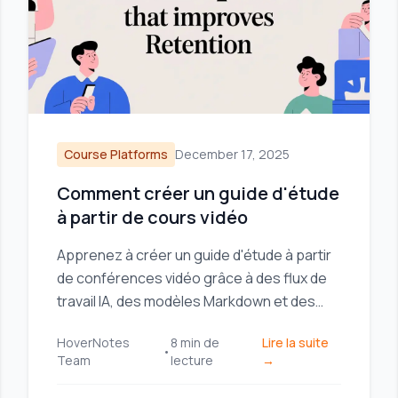
Course Platforms
December 17, 2025
Comment créer un guide d'étude
à partir de cours vidéo
Apprenez à créer un guide d'étude à partir
de conférences vidéo grâce à des flux de
travail IA, des modèles Markdown et des
captures d'écran visuelles pour améliorer la
HoverNotes
8
min de
Lire la suite
rétention et rendre l'étude plus efficace.
•
Team
lecture
→