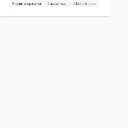
#
exam preparation
#
active recall
#
lecture notes