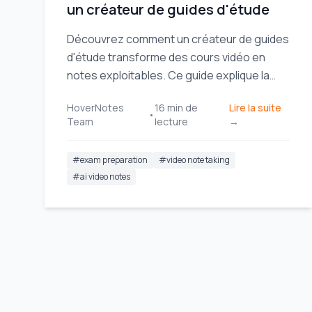
un créateur de guides d'étude
Découvrez comment un créateur de guides
d'étude transforme des cours vidéo en
notes exploitables. Ce guide explique la
configuration, la capture et l'intégration
HoverNotes
16
min de
Lire la suite
des notes dans votre flux de travail.
•
Team
lecture
→
#
exam preparation
#
video note taking
#
ai video notes