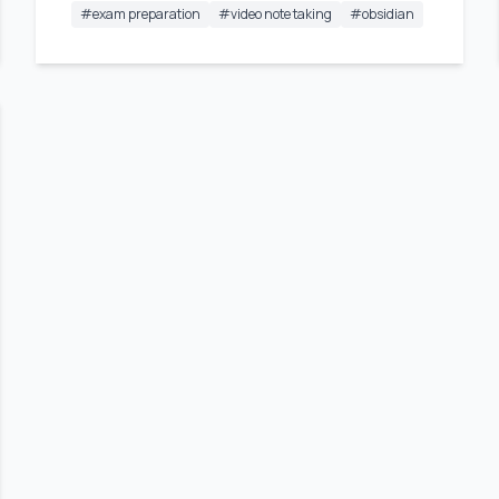
#
exam preparation
#
video note taking
#
obsidian