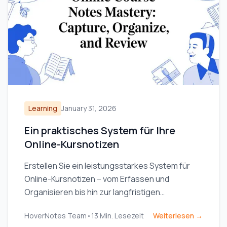
Learning
January 31, 2026
Ein praktisches System für Ihre
Online-Kursnotizen
Erstellen Sie ein leistungsstarkes System für
Online-Kursnotizen – vom Erfassen und
Organisieren bis hin zur langfristigen
Wiederholung – und vergessen Sie nie wieder,
HoverNotes Team
•
13
Min. Lesezeit
Weiterlesen →
was Sie gelernt haben.