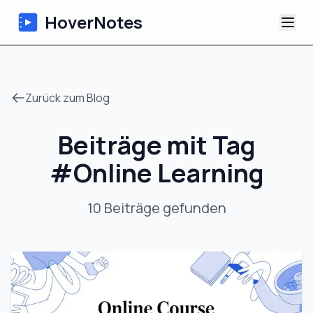
HoverNotes
App
Zurück zum Blog
Extension
Beiträge mit Tag
KI-Video-Notizen
#
Online Learning
Tutorials
10
Beiträge
gefunden
Über uns
Blog