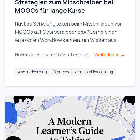
Strategien zum Mitschreiben bei
MOOCs für lange Kurse
Hast du Schwierigkeiten beim Mitschreiben von
MOOCs auf Coursera oder edX? Lerne einen
erprobten Workflow kennen, um Wissen aus
langen Kursen zu organisieren, zu behalten und
HoverNotes Team
•
16
Min. Lesezeit
Weiterlesen →
anzuwenden, ohne auszubrennen.
#
online learning
#
coursera notes
#
video learning