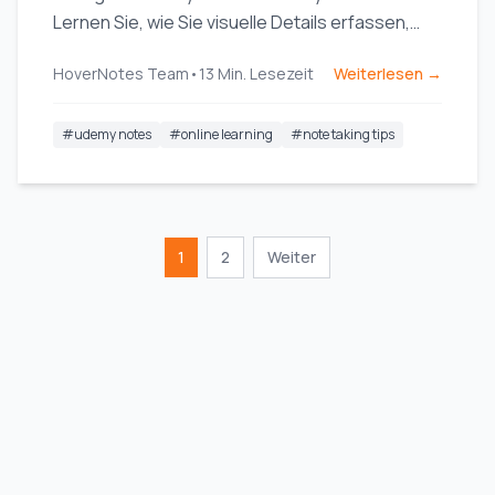
Lernen Sie, wie Sie visuelle Details erfassen,
organisiert bleiben und das, was Sie sehen,
HoverNotes Team
•
13
Min. Lesezeit
Weiterlesen →
wirklich behalten.
#
udemy notes
#
online learning
#
note taking tips
1
2
Weiter