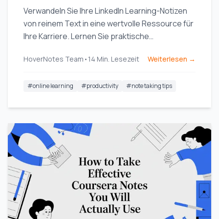
Verwandeln Sie Ihre LinkedIn Learning-Notizen
von reinem Text in eine wertvolle Ressource für
Ihre Karriere. Lernen Sie praktische
Arbeitsabläufe kennen, um Ihr Wissen zu
HoverNotes Team
•
14
Min. Lesezeit
Weiterlesen →
erfassen, zu organisieren und effektiv zu
nutzen.
#
online learning
#
productivity
#
note taking tips