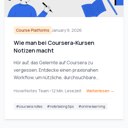
Course Platforms
January 9, 2026
Wie man bei Coursera-Kursen
Notizen macht
Hör auf, das Gelernte auf Coursera zu
vergessen. Entdecke einen praxisnahen
Workflow, um nützliche, durchsuchbare
Coursera-Notizen zu erstellen, die das
HoverNotes Team
•
12
Min. Lesezeit
Weiterlesen →
Langzeitgedächtnis fördern.
#
coursera notes
#
note taking tips
#
online learning