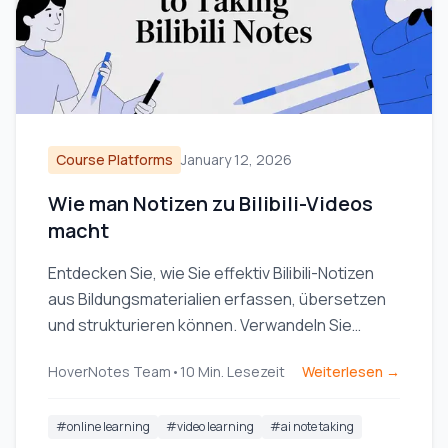
Course Platforms
January 12, 2026
Wie man Notizen zu Bilibili-Videos
macht
Entdecken Sie, wie Sie effektiv Bilibili-Notizen
aus Bildungsmaterialien erfassen, übersetzen
und strukturieren können. Verwandeln Sie
passives Zuschauen in aktives Lernen.
HoverNotes Team
•
10
Min. Lesezeit
Weiterlesen →
#
online learning
#
video learning
#
ai note taking