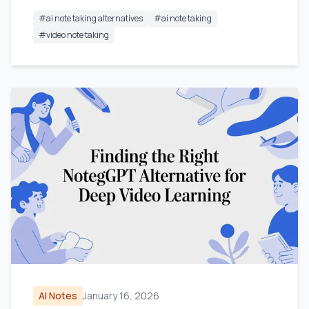
#
ai note taking alternatives
#
ai note taking
#
video note taking
AI Notes
January 16, 2026