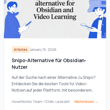
AI Notes
January 15, 2026
Snipo-Alternative für Obsidian-
Nutzer
Auf der Suche nach einer Alternative zu Snipo?
Entdecken Sie die besten Tools für Video-
Notizen auf jeder Plattform, mit besonderem
Fokus auf lokale Speicherung für Obsidian-
HoverNotes Team
•
13
Min. Lesezeit
Weiterlesen →
Nutzer.