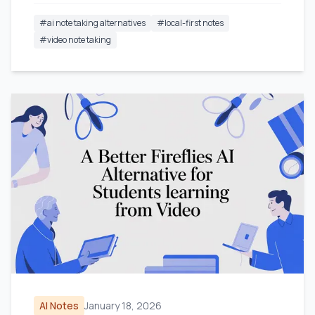
#
ai note taking alternatives
#
local-first notes
#
video note taking
AI Notes
January 18, 2026