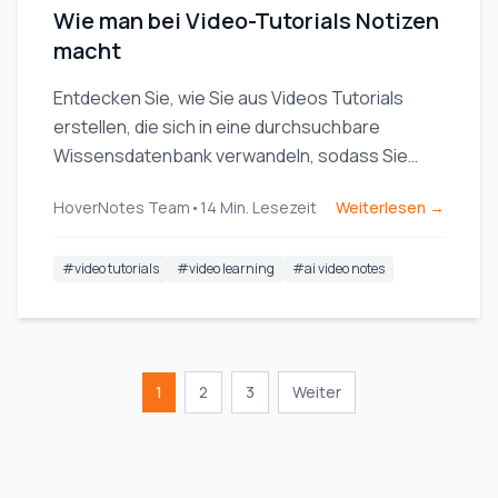
Wie man bei Video-Tutorials Notizen
macht
Entdecken Sie, wie Sie aus Videos Tutorials
erstellen, die sich in eine durchsuchbare
Wissensdatenbank verwandeln, sodass Sie
weniger zurückspulen müssen und Ihre
HoverNotes Team
•
14
Min. Lesezeit
Weiterlesen →
Lerneffizienz steigt.
#
video tutorials
#
video learning
#
ai video notes
1
2
3
Weiter