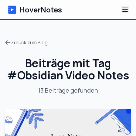
HoverNotes
App
Zurück zum Blog
Extension
Beiträge mit Tag
KI-Video-Notizen
#
Obsidian Video Notes
Tutorials
13
Beiträge
gefunden
Über uns
Blog