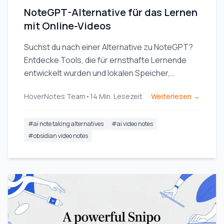
NoteGPT-Alternative für das Lernen
mit Online-Videos
Suchst du nach einer Alternative zu NoteGPT?
Entdecke Tools, die für ernsthafte Lernende
entwickelt wurden und lokalen Speicher,
Obsidian-Integration sowie visuelle
HoverNotes Team
•
14
Min. Lesezeit
Weiterlesen →
Kontextunterstützung aus Videos bieten.
#
ai note taking alternatives
#
ai video notes
#
obsidian video notes