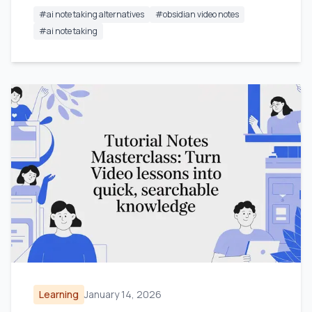
#
ai note taking alternatives
#
obsidian video notes
#
ai note taking
Learning
January 14, 2026