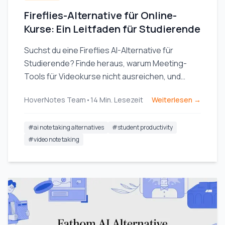
Fireflies-Alternative für Online-
Kurse: Ein Leitfaden für Studierende
Suchst du eine Fireflies AI-Alternative für
Studierende? Finde heraus, warum Meeting-
Tools für Videokurse nicht ausreichen, und
entdecke einen KI-Notizenmacher, der speziell
HoverNotes Team
•
14
Min. Lesezeit
Weiterlesen →
fürs Lernen entwickelt wurde.
#
ai note taking alternatives
#
student productivity
#
video note taking