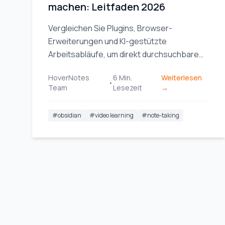
machen: Leitfaden 2026
Vergleichen Sie Plugins, Browser-
Erweiterungen und KI-gestützte
Arbeitsabläufe, um direkt durchsuchbare
Videonotizen in Ihre Obsidian-
HoverNotes
6
Min.
Weiterlesen
Wissensdatenbank aufzunehmen.
•
Team
Lesezeit
→
#
obsidian
#
video learning
#
note-taking