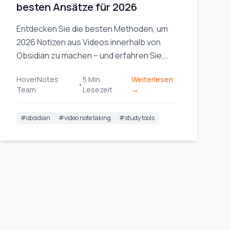
besten Ansätze für 2026
Entdecken Sie die besten Methoden, um
2026 Notizen aus Videos innerhalb von
Obsidian zu machen – und erfahren Sie,
warum HoverNotes mit KI-gestützten
HoverNotes
5
Min.
Weiterlesen
Funktionen und nahtloser Integration
•
Team
Lesezeit
→
herausragt.
#
obsidian
#
video note taking
#
study tools