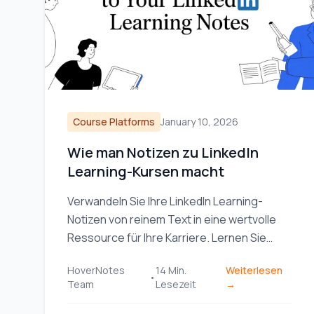
Course Platforms
January 10, 2026
Wie man Notizen zu LinkedIn
Learning-Kursen macht
Verwandeln Sie Ihre LinkedIn Learning-
Notizen von reinem Text in eine wertvolle
Ressource für Ihre Karriere. Lernen Sie
praktische Arbeitsabläufe kennen, um Ihr
HoverNotes
14
Min.
Weiterlesen
Wissen zu erfassen, zu organisieren und
•
Team
Lesezeit
→
effektiv zu nutzen.