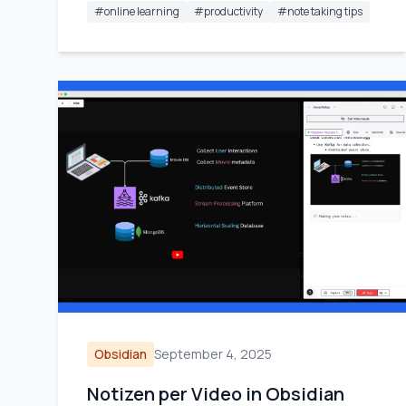
#
online learning
#
productivity
#
note taking tips
Obsidian
September 4, 2025
Notizen per Video in Obsidian