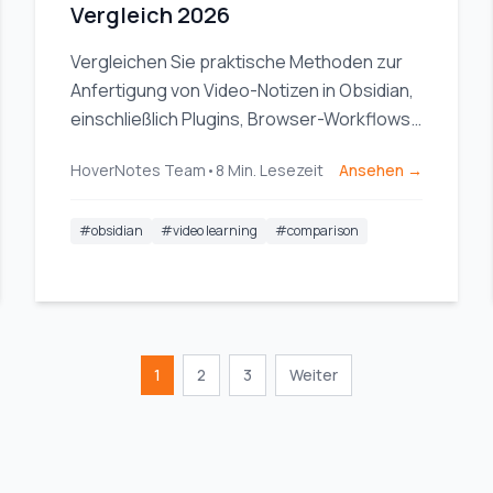
Vergleich 2026
Vergleichen Sie praktische Methoden zur
Anfertigung von Video-Notizen in Obsidian,
einschließlich Plugins, Browser-Workflows
und KI-gestützter Tools für visuelle
HoverNotes Team
•
8
Min. Lesezeit
Ansehen →
Lernprozesse.
#
obsidian
#
video learning
#
comparison
1
2
3
Weiter