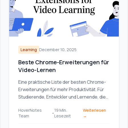
Learning
December 10, 2025
Beste Chrome-Erweiterungen für
Video-Lernen
Eine praktische Liste der besten Chrome-
Erweiterungen für mehr Produktivität. Für
Studierende, Entwickler und Lernende, die
sich besser konzentrieren, schneller lernen
HoverNotes
19
Min.
Weiterlesen
und mehr erledigen wollen.
•
Team
Lesezeit
→