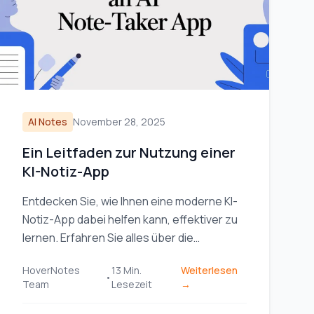
AI Notes
November 28, 2025
Ein Leitfaden zur Nutzung einer
KI-Notiz-App
Entdecken Sie, wie Ihnen eine moderne KI-
Notiz-App dabei helfen kann, effektiver zu
lernen. Erfahren Sie alles über die
wichtigsten Funktionen, praktische
HoverNotes
13
Min.
Weiterlesen
Arbeitsabläufe und wie Sie Ihre Daten
•
Team
Lesezeit
→
schützen können.