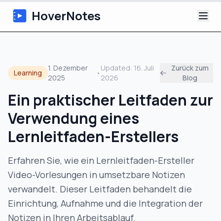
HoverNotes
App
1. Dezember
Updated:
16. Juli
Zurück zum
Learning
•
2025
2026
Blog
Extension
Ein praktischer Leitfaden zur
KI-Video-Notizen
Verwendung eines
Tutorials
Lernleitfaden-Erstellers
Über uns
Erfahren Sie, wie ein Lernleitfaden-Ersteller
Video-Vorlesungen in umsetzbare Notizen
Blog
verwandelt. Dieser Leitfaden behandelt die
Einrichtung, Aufnahme und die Integration der
Notizen in Ihren Arbeitsablauf.