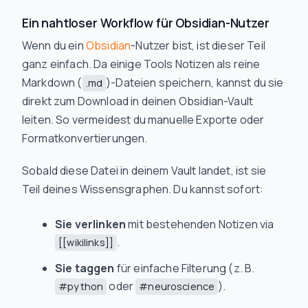
Ein nahtloser Workflow für Obsidian-Nutzer
Wenn du ein
Obsidian
-Nutzer bist, ist dieser Teil
ganz einfach. Da einige Tools Notizen als reine
Markdown (
)-Dateien speichern, kannst du sie
.md
direkt zum Download in deinen Obsidian-Vault
leiten. So vermeidest du manuelle Exporte oder
Formatkonvertierungen.
Sobald diese Datei in deinem Vault landet, ist sie
Teil deines Wissensgraphen. Du kannst sofort:
Sie verlinken
mit bestehenden Notizen via
.
[[wikilinks]]
Sie taggen
für einfache Filterung (z. B.
oder
).
#python
#neuroscience