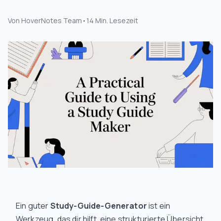
Von
HoverNotes Team
•
14
Min. Lesezeit
Ein guter
Study-Guide-Generator
ist ein
Werkzeug, das dir hilft, eine strukturierte Übersicht