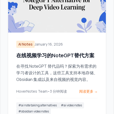
AI Notes
January 16, 2026
在线视频学习的NoteGPT替代方案
在寻找 NoteGPT 替代品吗？探索为有需求的
学习者设计的工具，这些工具支持本地存储、
Obsidian 集成以及来自视频的视觉内容。
HoverNotes Team
•
3
分钟阅读
阅读更多 →
#
ai note taking alternatives
#
ai video notes
#
obsidian video notes