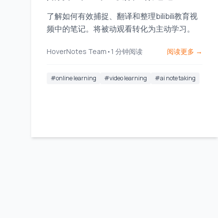
了解如何有效捕捉、翻译和整理bilibili教育视
频中的笔记。将被动观看转化为主动学习。
HoverNotes Team
•
1
分钟阅读
阅读更多 →
#
online learning
#
video learning
#
ai note taking