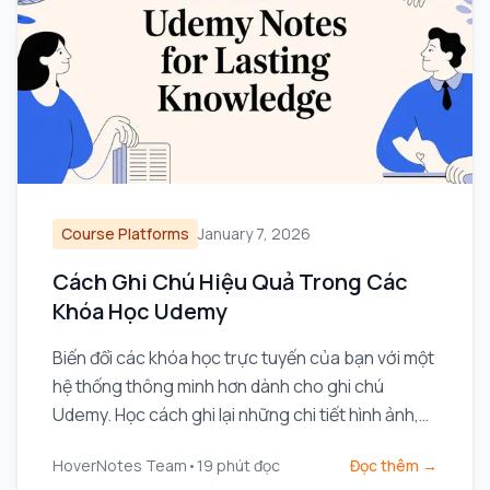
Course Platforms
January 7, 2026
Cách Ghi Chú Hiệu Quả Trong Các
Khóa Học Udemy
Biến đổi các khóa học trực tuyến của bạn với một
hệ thống thông minh hơn dành cho ghi chú
Udemy. Học cách ghi lại những chi tiết hình ảnh,
giữ cho mọi thứ có tổ chức, và thực sự ghi nhớ
HoverNotes Team
•
19
phút đọc
Đọc thêm →
những gì bạn xem.