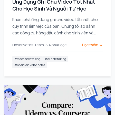
Ứng Dụng Ghi Chú Video Tốt Nhất
Cho Học Sinh Và Người Tự Học
Khám phá ứng dụng ghi chú video tốt nhất cho
quy trình làm việc của bạn. Chúng tôi so sánh
các công cụ hàng đầu dành cho sinh viên và
chuyên gia sử dụng Obsidian, Notion, và các
HoverNotes Team
•
24
phút đọc
Đọc thêm →
khóa học trực tuyến.
#
video note taking
#
ai note taking
#
obsidian video notes