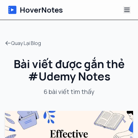
HoverNotes
Ứng dụng
Quay Lại Blog
Extension
Bài viết được gắn thẻ
Ghi chú Video AI
#
Udemy Notes
Hướng dẫn
6
bài viết
tìm thấy
Giới thiệu
Blog