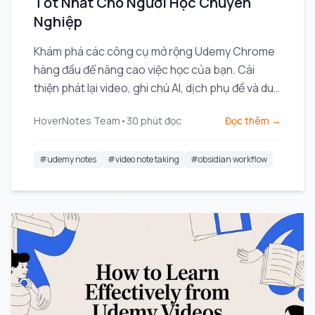
Tốt Nhất Cho Người Học Chuyên
Nghiệp
Khám phá các công cụ mở rộng Udemy Chrome
hàng đầu để nâng cao việc học của bạn. Cải
thiện phát lại video, ghi chú AI, dịch phụ đề và duy
trì sự tập trung.
HoverNotes Team
•
30
phút đọc
Đọc thêm →
#
udemy notes
#
video note taking
#
obsidian workflow