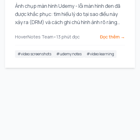
Ảnh chụp màn hình Udemy - lỗi màn hình đen đã
được khắc phục: tìm hiểu lý do tại sao điều này
xảy ra (DRM) và cách ghi chú hình ảnh rõ ràng
một cách đáng tin cậy cho các buổi học của bạn.
HoverNotes Team
•
13
phút đọc
Đọc thêm →
#
video screenshots
#
udemy notes
#
video learning