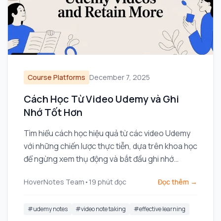
Course Platforms
December 7, 2025
Cách Học Từ Video Udemy và Ghi
Nhớ Tốt Hơn
Tìm hiểu cách học hiệu quả từ các video Udemy
với những chiến lược thực tiễn, dựa trên khoa học
để ngừng xem thụ động và bắt đầu ghi nhớ
những gì bạn học được.
HoverNotes Team
•
19
phút đọc
Đọc thêm →
#
udemy notes
#
video note taking
#
effective learning