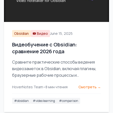
Obsidian
Видео
June 15, 2025
Видеобучение с Obsidian:
сравнение 2026 года
Сравните практические способы ведения
видеозаметок в Obsidian, включая плагины,
браузерные рабочие процессы и
инструменты с поддержкой ИИ для
HoverNotes Team
•
8
мин чтения
Смотреть →
визуального обучения.
#
obsidian
#
video learning
#
comparison