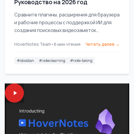
Руководство на 2026 год
Сравните плагины, расширения для браузера
и рабочие процессы с поддержкой ИИ для
создания поисковых видеозаметок
напрямую в вашей базе знаний Obsidian.
HoverNotes Team
•
6
мин чтения
Читать далее →
#
obsidian
#
video learning
#
note-taking