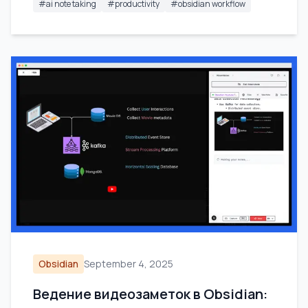
#
ai note taking
#
productivity
#
obsidian workflow
Obsidian
September 4, 2025
Ведение видеозаметок в Obsidian: