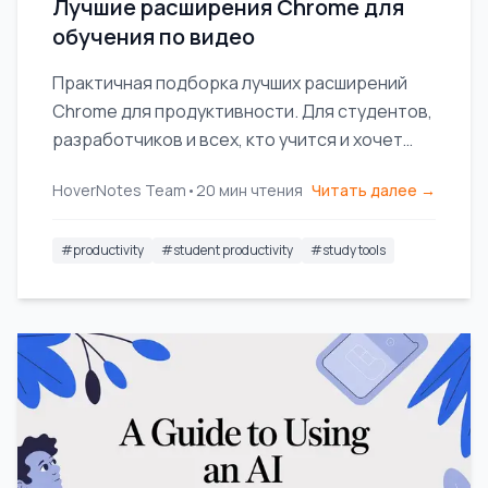
Лучшие расширения Chrome для
обучения по видео
Практичная подборка лучших расширений
Chrome для продуктивности. Для студентов,
разработчиков и всех, кто учится и хочет
лучше концентрироваться, быстрее
HoverNotes Team
•
20
мин чтения
Читать далее →
осваивать новое и успевать больше.
#
productivity
#
student productivity
#
study tools