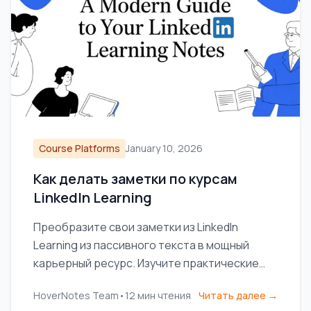
Course Platforms
January 10, 2026
Как делать заметки по курсам
LinkedIn Learning
Преобразите свои заметки из LinkedIn
Learning из пассивного текста в мощный
карьерный ресурс. Изучите практические
методы для сбора, организации и
HoverNotes Team
•
12
мин чтения
Читать далее →
использования своих знаний.