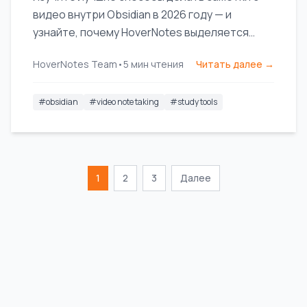
видео внутри Obsidian в 2026 году — и
узнайте, почему HoverNotes выделяется
благодаря функциям с поддержкой ИИ и
HoverNotes Team
•
5
мин чтения
Читать далее →
бесшовной интеграции.
#
obsidian
#
video note taking
#
study tools
1
2
3
Далее