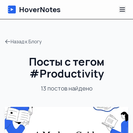
HoverNotes
Приложение
Назад к Блогу
Extension
Посты с тегом
ИИ-видеоконспекты
#
Productivity
Уроки
13
постов
найдено
О нас
Блог