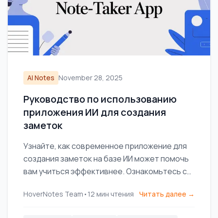
AI Notes
November 28, 2025
Руководство по использованию
приложения ИИ для создания
заметок
Узнайте, как современное приложение для
создания заметок на базе ИИ может помочь
вам учиться эффективнее. Ознакомьтесь с
основными функциями, практическими
HoverNotes Team
•
12
мин чтения
Читать далее →
рабочими процессами и способами защиты
ваших данных.