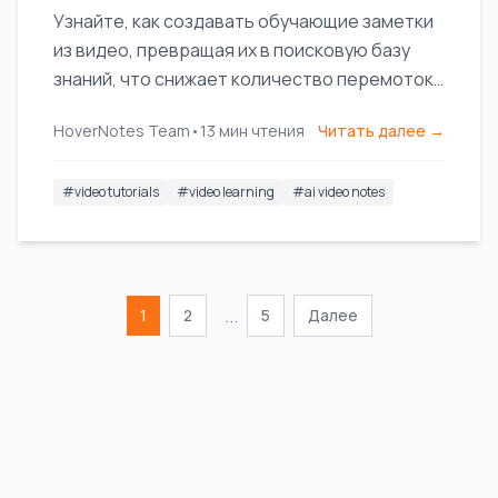
Узнайте, как создавать обучающие заметки
из видео, превращая их в поисковую базу
знаний, что снижает количество перемоток
и повышает эффективность обучения.
HoverNotes Team
•
13
мин чтения
Читать далее →
#
video tutorials
#
video learning
#
ai video notes
...
1
2
5
Далее