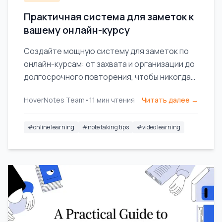
Практичная система для заметок к
вашему онлайн-курсу
Создайте мощную систему для заметок по
онлайн-курсам: от захвата и организации до
долгосрочного повторения, чтобы никогда
не забывать изученное.
HoverNotes Team
•
11
мин чтения
Читать далее →
#
online learning
#
note taking tips
#
video learning