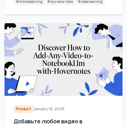
#
online learning
#
coursera notes
#
video learning
Product
January 18, 2026
Добавьте любое видео в