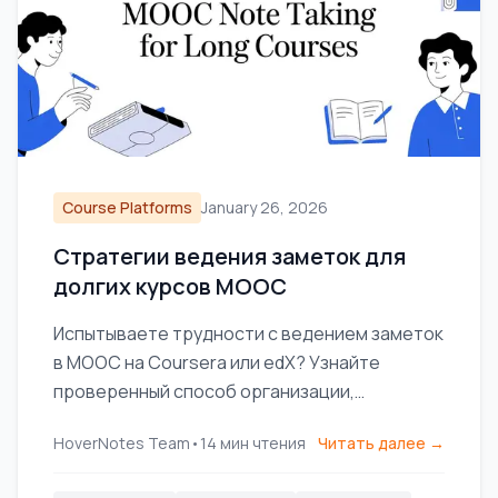
Course Platforms
January 26, 2026
Стратегии ведения заметок для
долгих курсов MOOC
Испытываете трудности с ведением заметок
в MOOC на Coursera или edX? Узнайте
проверенный способ организации,
запоминания и применения знаний из
HoverNotes Team
•
14
мин чтения
Читать далее →
длительных курсов без выгорания.