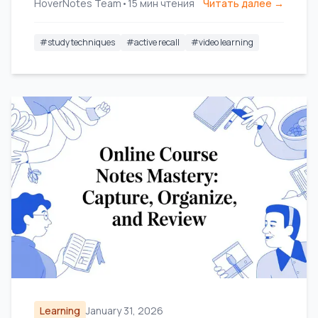
HoverNotes Team
•
15
мин чтения
Читать далее →
эффективных учебных методик.
#
study techniques
#
active recall
#
video learning
Learning
January 31, 2026