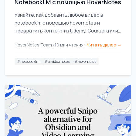
NotebookLM с помощью HoverNotes
Узнайте, как добавить любое видео в
notebooklm с помощью hovernotes и
превратить контент из Udemy, Coursera или
YouTube в мощный источник ИИ для более
HoverNotes Team
•
10
мин чтения
Читать далее →
глубокого обучения.
#
notebooklm
#
ai video notes
#
hovernotes