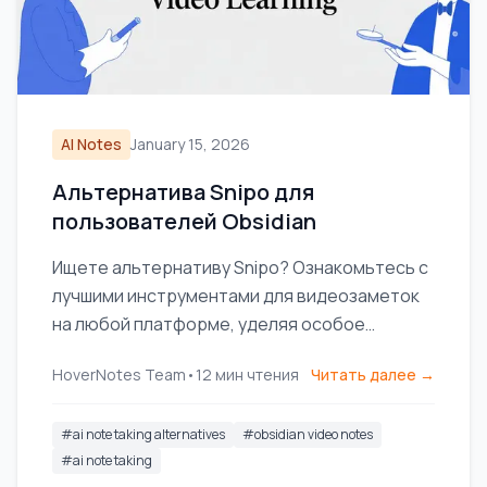
AI Notes
January 15, 2026
Альтернатива Snipo для
пользователей Obsidian
Ищете альтернативу Snipo? Ознакомьтесь с
лучшими инструментами для видеозаметок
на любой платформе, уделяя особое
внимание локальному хранению для
HoverNotes Team
•
12
мин чтения
Читать далее →
пользователей Obsidian.
#
ai note taking alternatives
#
obsidian video notes
#
ai note taking