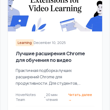
Learning
December 10, 2025
Лучшие расширения Chrome
для обучения по видео
Практичная подборка лучших
расширений Chrome для
продуктивности. Для студентов,
разработчиков и всех, кто учится и
HoverNotes
20
мин
Читать далее
хочет лучше концентрироваться,
•
Team
чтения
→
быстрее осваивать новое и успевать
больше.