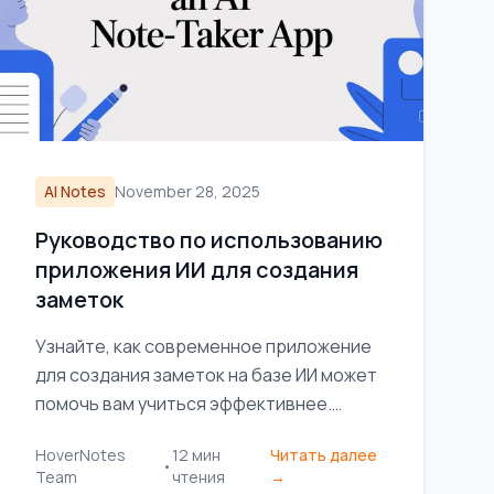
AI Notes
November 28, 2025
Руководство по использованию
приложения ИИ для создания
заметок
Узнайте, как современное приложение
для создания заметок на базе ИИ может
помочь вам учиться эффективнее.
Ознакомьтесь с основными функциями,
HoverNotes
12
мин
Читать далее
практическими рабочими процессами и
•
Team
чтения
→
способами защиты ваших данных.