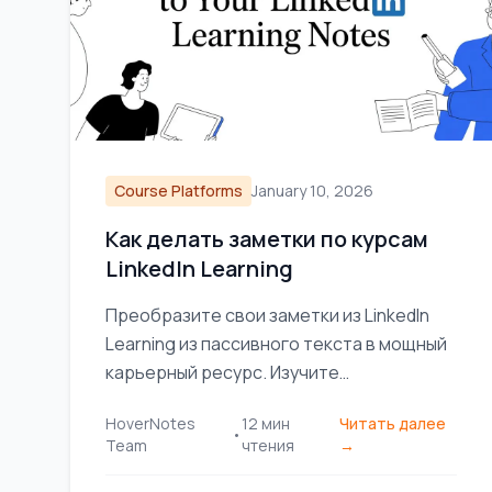
Course Platforms
January 10, 2026
Как делать заметки по курсам
LinkedIn Learning
Преобразите свои заметки из LinkedIn
Learning из пассивного текста в мощный
карьерный ресурс. Изучите
практические методы для сбора,
HoverNotes
12
мин
Читать далее
организации и использования своих
•
Team
чтения
→
знаний.