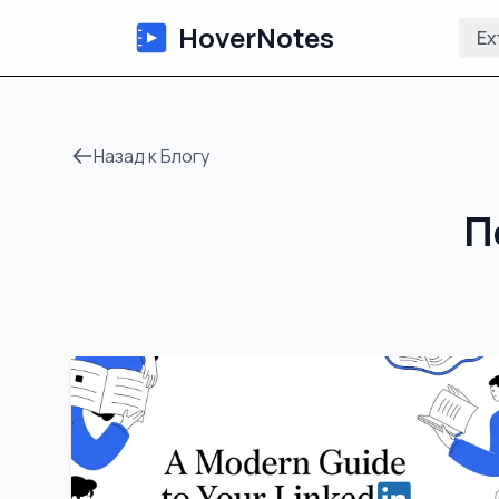
HoverNotes
Ex
Назад к Блогу
П