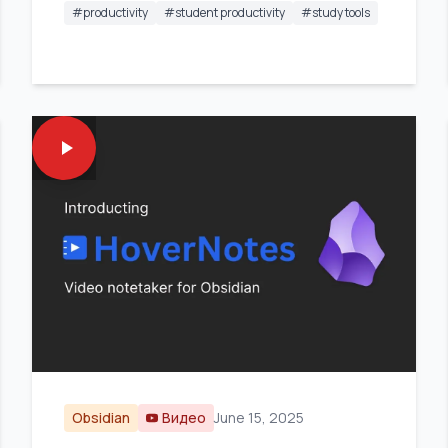
#
productivity
#
student productivity
#
study tools
Obsidian
Видео
June 15, 2025