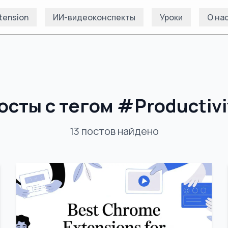
tension
ИИ-видеоконспекты
Уроки
О на
осты с тегом
#
Productivi
13
постов
найдено