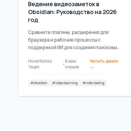
Ведение видеозаметок в
Obsidian: Руководство на 2026
год
Сравните плагины, расширения для
браузера и рабочие процессы с
поддержкой ИИ для создания поисковых
видеозаметок напрямую в вашей базе
HoverNotes
6
мин
Читать далее
знаний Obsidian.
•
Team
чтения
→
#
obsidian
#
video learning
#
note-taking