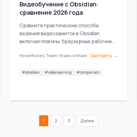
Видеобучение с Obsidian:
сравнение 2026 года
Сравните практические способы
ведения видеозаметок в Obsidian,
включая плагины, браузерные рабочие
процессы и инструменты с поддержкой
HoverNotes Team
•
8
мин чтения
Смотреть →
ИИ для визуального обучения.
#
obsidian
#
video learning
#
comparison
1
2
3
Далее