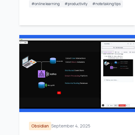
#
online learning
#
productivity
#
note taking tips
Obsidian
September 4, 2025