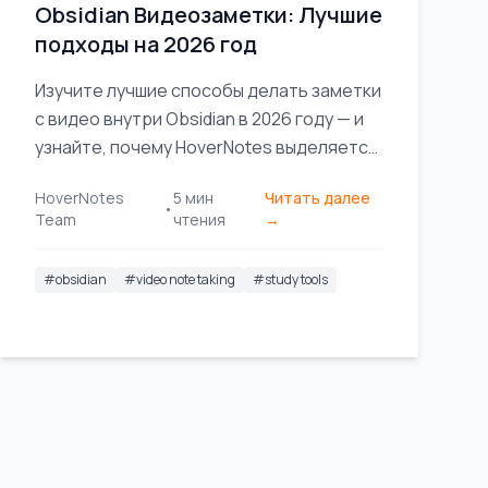
Obsidian Видеозаметки: Лучшие
подходы на 2026 год
Изучите лучшие способы делать заметки
с видео внутри Obsidian в 2026 году — и
узнайте, почему HoverNotes выделяется
благодаря функциям с поддержкой ИИ и
HoverNotes
5
мин
Читать далее
бесшовной интеграции.
•
Team
чтения
→
#
obsidian
#
video note taking
#
study tools