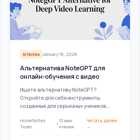
AI Notes
January 16, 2026
Альтернатива NoteGPT для
онлайн-обучения с видео
Ищете альтернативу NoteGPT?
Откройте для себя инструменты,
созданные для серьезных учеников,
которым необходим локальный
HoverNotes
13
мин
Читать далее
хранитель, интеграция Obsidian и
•
Team
чтения
→
визуальный контекст из видео.