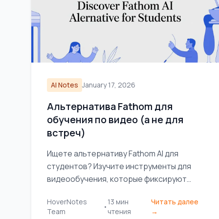
AI Notes
January 17, 2026
Альтернатива Fathom для
обучения по видео (а не для
встреч)
Ищете альтернативу Fathom AI для
студентов? Изучите инструменты для
видеообучения, которые фиксируют
визуальные заметки, а не только
HoverNotes
13
мин
Читать далее
расшифровки, для YouTube и Coursera.
•
Team
чтения
→