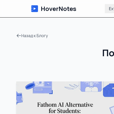
HoverNotes
Ex
Назад к Блогу
По