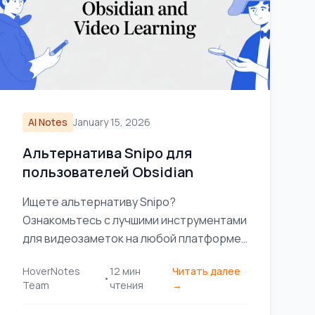
AI Notes
January 15, 2026
Альтернатива Snipo для
пользователей Obsidian
Ищете альтернативу Snipo?
Ознакомьтесь с лучшими инструментами
для видеозаметок на любой платформе,
уделяя особое внимание локальному
HoverNotes
12
мин
Читать далее
хранению для пользователей Obsidian.
•
Team
чтения
→