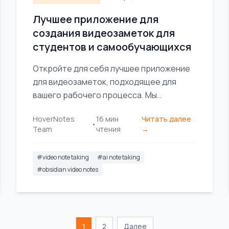
Лучшее приложение для
создания видеозаметок для
студентов и самообучающихся
Откройте для себя лучшее приложение
для видеозаметок, подходящее для
вашего рабочего процесса. Мы
сравниваем лучшие инструменты для
HoverNotes
16
мин
Читать далее
студентов и профессионалов,
•
Team
чтения
→
использующих Obsidian, Notion и онлайн-
курсы.
#
video note taking
#
ai note taking
#
obsidian video notes
1
2
Далее