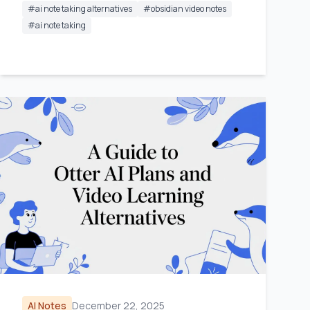
#
ai note taking alternatives
#
obsidian video notes
#
ai note taking
AI Notes
December 22, 2025