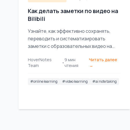
Как делать заметки по видео на
Bilibili
Узнайте, как эффективно сохранять,
переводить и систематизировать
заметки с образовательных видео на
bilibili. Превратите пассивный просмотр в
HoverNotes
9
мин
Читать далее
активное обучение.
•
Team
чтения
→
#
online learning
#
video learning
#
ai note taking