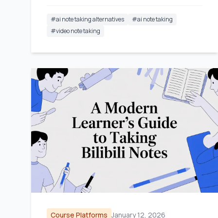
#
ai note taking alternatives
#
ai note taking
#
video note taking
Course Platforms
January 12, 2026