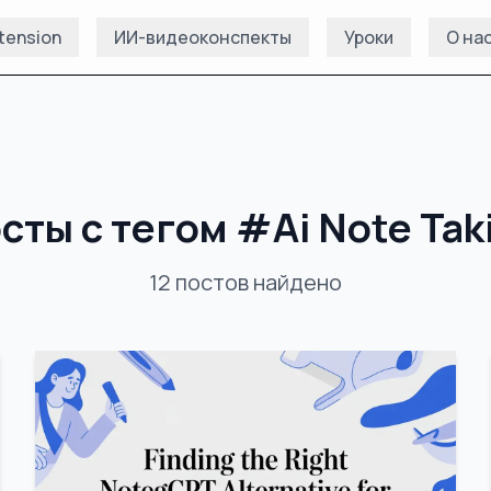
tension
ИИ-видеоконспекты
Уроки
О на
сты с тегом
#
Ai Note Tak
12
постов
найдено