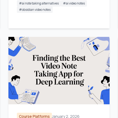
#
ai note taking alternatives
#
ai video notes
#
obsidian video notes
Course Platforms
January 2, 2026