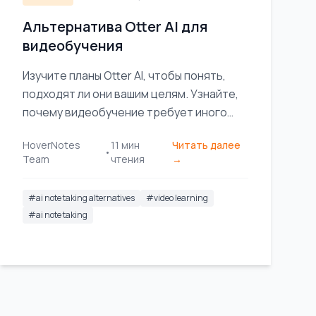
Альтернатива Otter AI для
видеобучения
Изучите планы Otter AI, чтобы понять,
подходят ли они вашим целям. Узнайте,
почему видеобучение требует иного
подхода, и сравните лучшие
HoverNotes
11
мин
Читать далее
альтернативы, созданные для
•
Team
чтения
→
студентов.
#
ai note taking alternatives
#
video learning
#
ai note taking