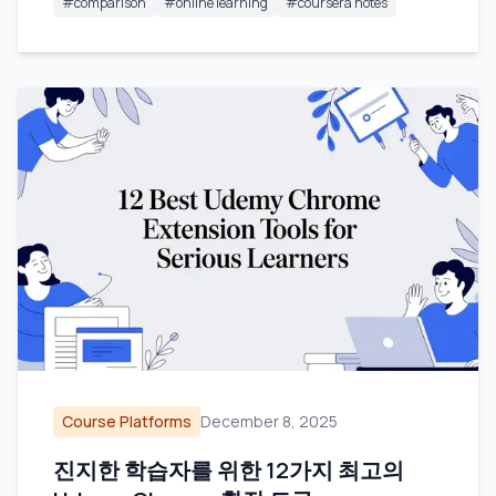
#
comparison
#
online learning
#
coursera notes
Course Platforms
December 8, 2025
진지한 학습자를 위한 12가지 최고의