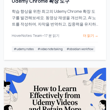
Udemy Chrome 확장 도구
학습 향상을 위한 최고의 Udemy Chrome 확장 도
구를 발견해보세요. 동영상 재생을 개선하고, AI 노
트를 작성하며, 자막을 번역하고, 집중력을 유지하
세요.
HoverNotes Team
•
17
분 읽기
더 읽기 →
#
udemy notes
#
video note taking
#
obsidian workflow