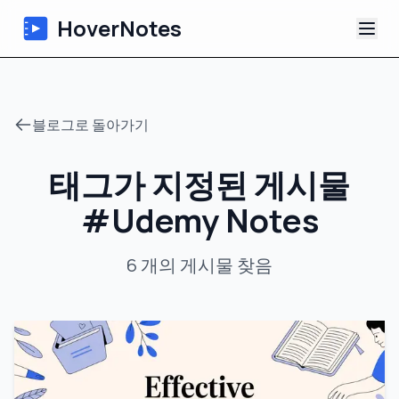
HoverNotes
앱
블로그로 돌아가기
Extension
태그가 지정된 게시물
AI 영상 노트
#
Udemy Notes
튜토리얼
6
개의 게시물
찾음
소개
블로그