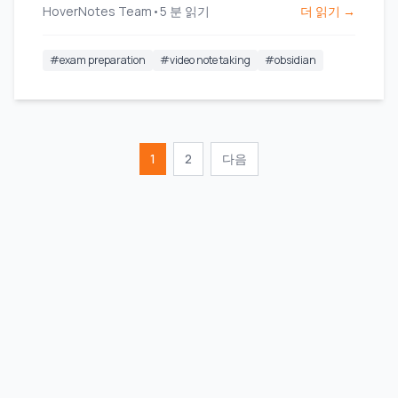
HoverNotes Team
•
5
분 읽기
더 읽기 →
#
exam preparation
#
video note taking
#
obsidian
1
2
다음