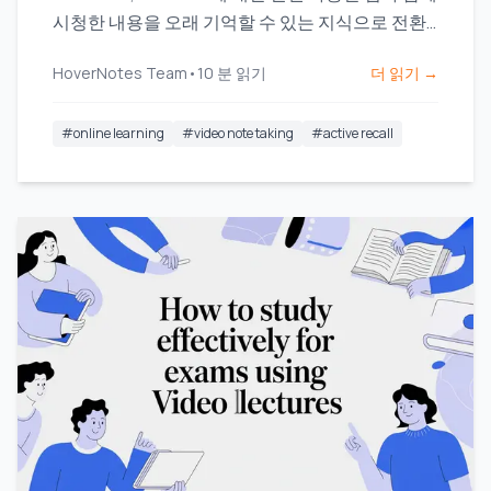
시청한 내용을 오래 기억할 수 있는 지식으로 전환
하세요.
HoverNotes Team
•
10
분 읽기
더 읽기 →
#
online learning
#
video note taking
#
active recall