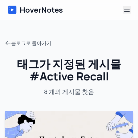
HoverNotes
앱
블로그로 돌아가기
Extension
태그가 지정된 게시물
AI 영상 노트
#
Active Recall
튜토리얼
8
개의 게시물
찾음
소개
블로그