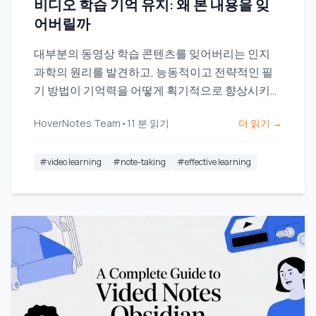
비디오 학습 기억 유지: 왜 본 내용을 잊
어버릴까
대부분의 동영상 학습 콘텐츠를 잊어버리는 인지
과학의 원리를 발견하고, 능동적이고 전략적인 필
기 방법이 기억력을 어떻게 획기적으로 향상시키는
지 배워보세요.
HoverNotes Team
•
11
분 읽기
더 읽기 →
#
video learning
#
note-taking
#
effective learning