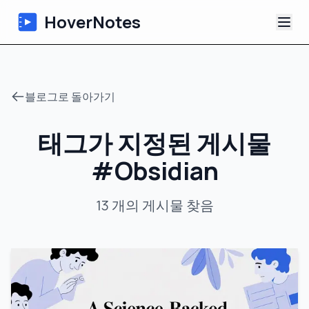
HoverNotes
앱
블로그로 돌아가기
Extension
태그가 지정된 게시물
AI 영상 노트
#
Obsidian
튜토리얼
13
개의 게시물
찾음
소개
블로그