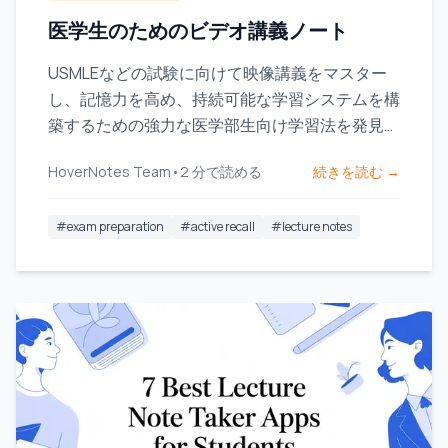
医学生のためのビデオ講義ノート
USMLEなどの試験に向けて映像講義をマスター
し、記憶力を高め、持続可能な学習システムを構
築するための強力な医学部生向け学習法を発見し
ましょう。
HoverNotes Team
•
2
分で読める
続きを読む →
#
exam preparation
#
active recall
#
lecture notes