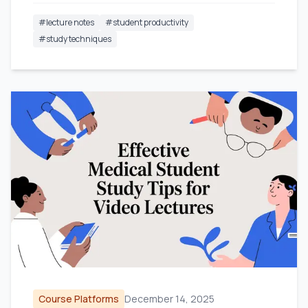
#
lecture notes
#
student productivity
#
study techniques
Course Platforms
December 14, 2025