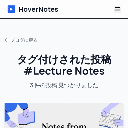
HoverNotes
アプリ
ブログに戻る
Extension
タグ付けされた投稿
AI動画ノート
#
Lecture Notes
チュートリアル
3
件の投稿
見つかりました
について
ブログ