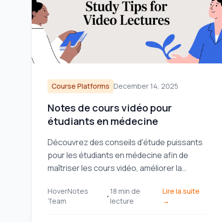
Course Platforms
December 14, 2025
Notes de cours vidéo pour
étudiants en médecine
Découvrez des conseils d'étude puissants
pour les étudiants en médecine afin de
maîtriser les cours vidéo, améliorer la
rétention pour des examens comme
HoverNotes
18
min de
Lire la suite
l'USMLE, et construire un système
•
Team
lecture
→
d'apprentissage durable.