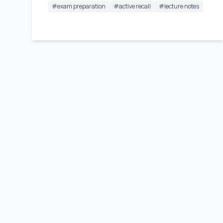
#
exam preparation
#
active recall
#
lecture notes