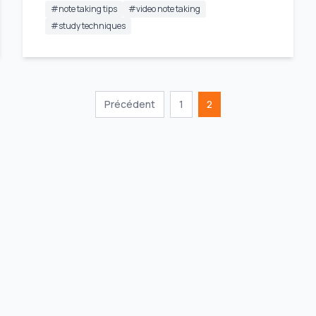
#
note taking tips
#
video note taking
#
study techniques
Précédent
1
2