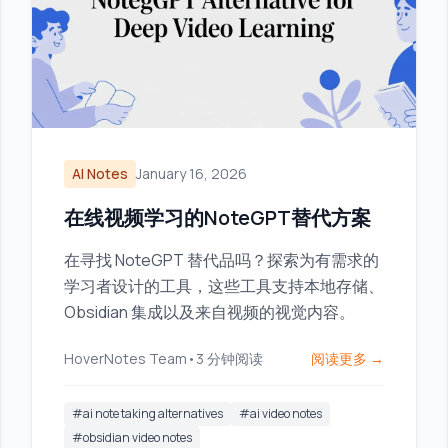
AI Notes
January 16, 2026
在线视频学习的NoteGPT替代方案
在寻找 NoteGPT 替代品吗？探索为有需求的
学习者设计的工具，这些工具支持本地存储、
Obsidian 集成以及来自视频的视觉内容。
HoverNotes Team
•
3
分钟阅读
阅读更多 →
#
ai note taking alternatives
#
ai video notes
#
obsidian video notes