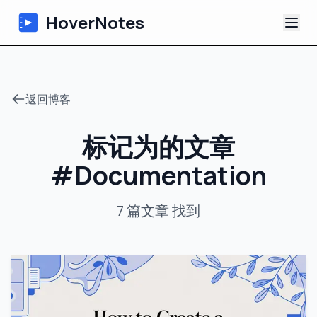
HoverNotes
应用
返回博客
浏览器扩展
标记为的文章
AI 视频笔记
#
Documentation
教程
7
篇文章
找到
关于
博客