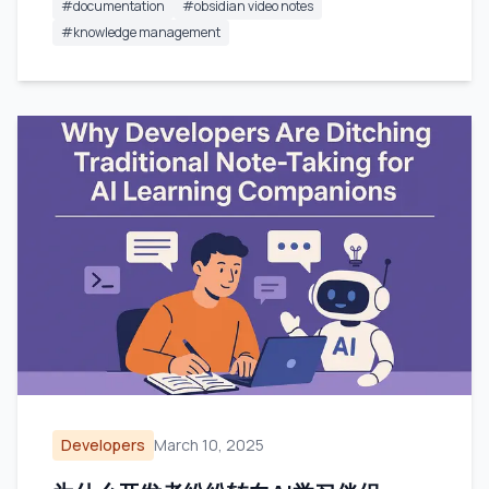
#
documentation
#
obsidian video notes
#
knowledge management
Developers
March 10, 2025