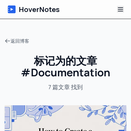
HoverNotes
应用
返回博客
浏览器扩展
标记为的文章
AI 视频笔记
#
Documentation
教程
7
篇文章
找到
关于
博客