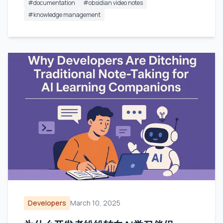
#
documentation
#
obsidian video notes
#
knowledge management
Developers
March 10, 2025