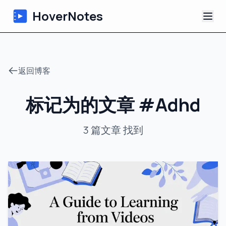
HoverNotes
应用
返回博客
浏览器扩展
标记为的文章
#
Adhd
AI 视频笔记
3
篇文章
找到
教程
关于
博客