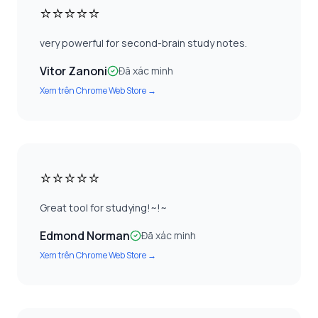
⭐⭐⭐⭐⭐
very powerful for second-brain study notes.
Vitor Zanoni
Đã xác minh
Xem trên
Chrome Web Store
→
⭐⭐⭐⭐⭐
Great tool for studying!~!~
Edmond Norman
Đã xác minh
Xem trên
Chrome Web Store
→