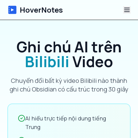
HoverNotes
Ứng dụng
Ghi chú AI trên
Extension
Bilibili
Video
Ghi chú Video AI
Chuyển đổi bất kỳ video Bilibili nào thành
Hướng dẫn
ghi chú Obsidian có cấu trúc trong 30 giây
Giới thiệu
Blog
AI hiểu trực tiếp nội dung tiếng
Trung