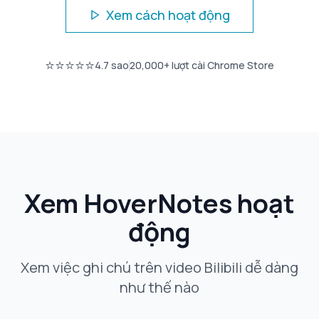
Xem cách hoạt động
⭐⭐⭐⭐⭐
4.7
sao
20,000+
lượt cài Chrome Store
Xem HoverNotes hoạt
động
Xem việc ghi chú trên video Bilibili dễ dàng
như thế nào