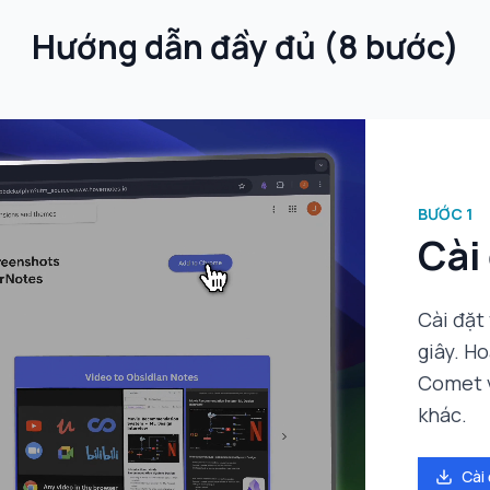
Hướng dẫn đầy đủ
(
8 bước
)
BƯỚC
1
Cài
Cài đặt
giây. H
Comet v
khác.
Cài