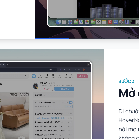
BƯỚC
3
Mở 
Di chuộ
HoverNo
nổi mở 
không c