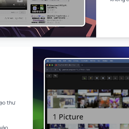
tạo thư
 vào