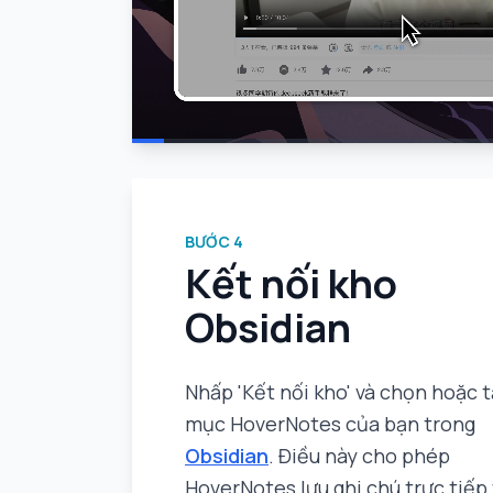
BƯỚC
4
Kết nối kho
Obsidian
Nhấp 'Kết nối kho' và chọn hoặc 
mục HoverNotes của bạn trong
Obsidian
. Điều này cho phép
HoverNotes lưu ghi chú trực tiếp