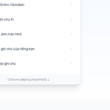
ối kho Obsidian
hi chú AI
 ảnh màn hình
 ghi chú của riêng bạn
ại ghi chú
Click any step to jump directly ↓