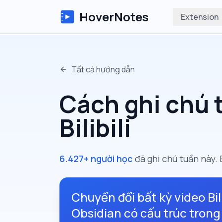
HoverNotes
Extension
Tất cả hướng dẫn
Cách ghi chú 
Bilibili
6.427+ người học
đã ghi chú tuần này. 
Chuyển đổi bất kỳ video Bil
Obsidian có cấu trúc trong