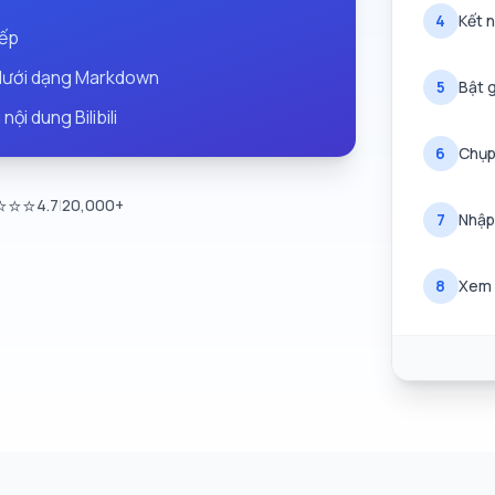
4
Kết n
iếp
 dưới dạng Markdown
5
Bật g
ội dung Bilibili
6
Chụp
⭐⭐⭐
4.7
|
20,000+
7
Nhập
8
Xem l