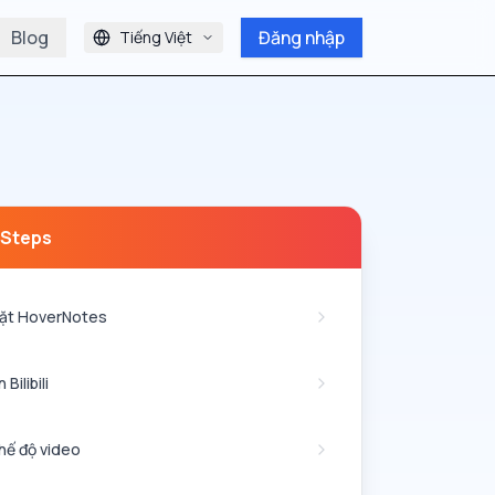
Blog
Đăng nhập
Tiếng Việt
 Steps
đặt HoverNotes
 Bilibili
hế độ video