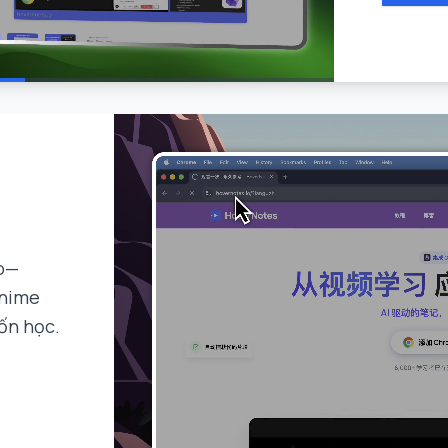
ào—
anime
ốn học.