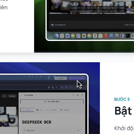
lên
BƯỚC
5
Bật
Khởi độ