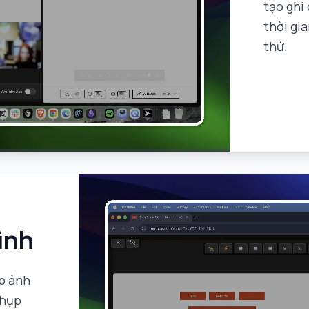
tạo ghi
thời gi
thứ.
ình
p ảnh
chụp