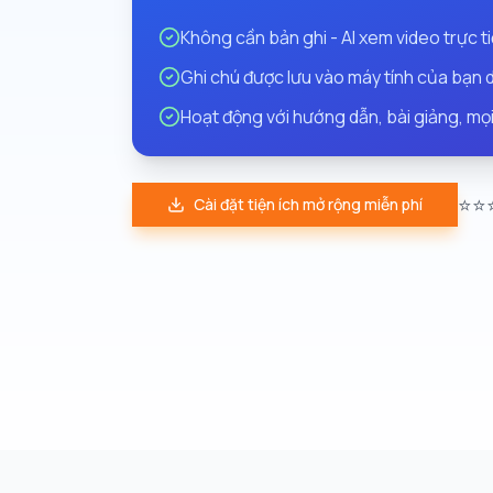
Không cần bản ghi - AI xem video trực t
Ghi chú được lưu vào máy tính của bạn
Hoạt động với hướng dẫn, bài giảng, mọi n
⭐⭐
Cài đặt tiện ích mở rộng miễn phí