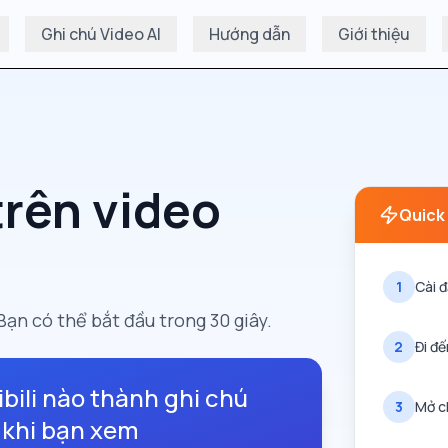
Ghi chú Video AI
Hướng dẫn
Giới thiệu
trên video
Quick
1
Cài 
Bạn có thể bắt đầu trong 30 giây.
2
Đi đến
ibili nào thành ghi chú
3
Mở c
 khi bạn xem