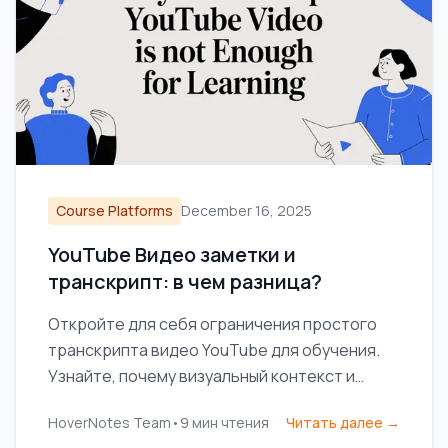
Course Platforms
December 16, 2025
YouTube Видео заметки и
транскрипт: в чем разница?
Откройте для себя ограничения простого
транскрипта видео YouTube для обучения.
Узнайте, почему визуальный контекст и
заметки с поддержкой ИИ необходимы для
HoverNotes Team
•
9
мин чтения
Читать далее →
настоящего усвоения материала.