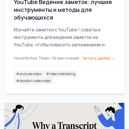
YouTube Ведение заметок: лучшие
инструменты и методы для
обучающихся
Изучайте заметки с YouTube / советы и
инструменты для ведения заметок на
YouTube, чтобы повысить запоминание и
организовать обучение по видео.
HoverNotes Team
•
16
мин чтения
Читать далее →
#
youtube notes
#
video note taking
#
obsidian video notes