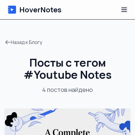
HoverNotes
Приложение
Назад к Блогу
Extension
Посты с тегом
ИИ-видеоконспекты
#
Youtube Notes
Уроки
4
постов
найдено
О нас
Блог