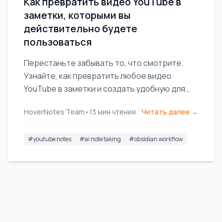
Как превратить видео YouTube в
заметки, которыми вы
действительно будете
пользоваться
Перестаньте забывать то, что смотрите.
Узнайте, как превратить любое видео
YouTube в заметки и создать удобную для
поиска долговременную базу знаний,
HoverNotes Team
•
13
мин чтения
Читать далее →
которой вы действительно управляете.
#
youtube notes
#
ai note taking
#
obsidian workflow