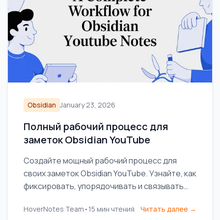
Obsidian
January 23, 2026
Полный рабочий процесс для
заметок Obsidian YouTube
Создайте мощный рабочий процесс для
своих заметок Obsidian YouTube. Узнайте, как
фиксировать, упорядочивать и связывать
знания из видео, чтобы действительно
HoverNotes Team
•
15
мин чтения
Читать далее →
запоминать то, что вы смотрите.