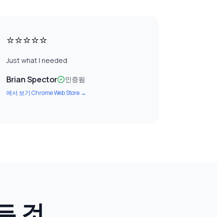
⭐⭐⭐⭐⭐
Just what I needed
Brian Spector
인증됨
에서 보기
Chrome Web Store
→
든 것