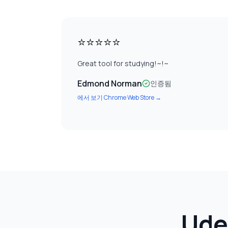
⭐⭐⭐⭐⭐
Great tool for studying!~!~
Edmond Norman
인증됨
에서 보기
Chrome Web Store
→
Ud