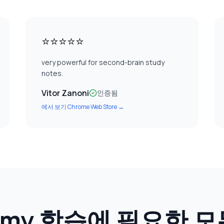
⭐⭐⭐⭐⭐
very powerful for second-brain study
notes.
Vitor Zanoni
인증됨
에서 보기
Chrome Web Store
→
emy 학습에 필요한 모