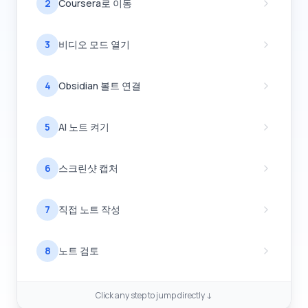
2
Coursera로 이동
3
비디오 모드 열기
4
Obsidian 볼트 연결
5
AI 노트 켜기
6
스크린샷 캡처
7
직접 노트 작성
8
노트 검토
Click any step to jump directly ↓