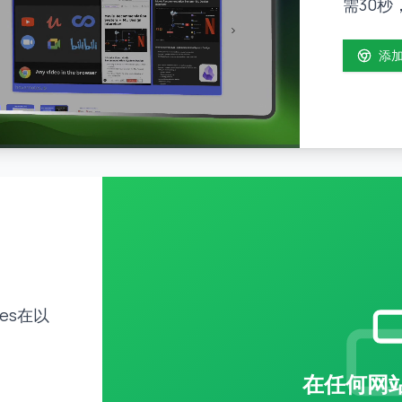
需30秒
添加
es在以
在任何网