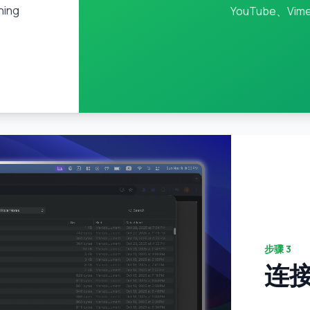
ning
YouTube、V
步骤
3
连接