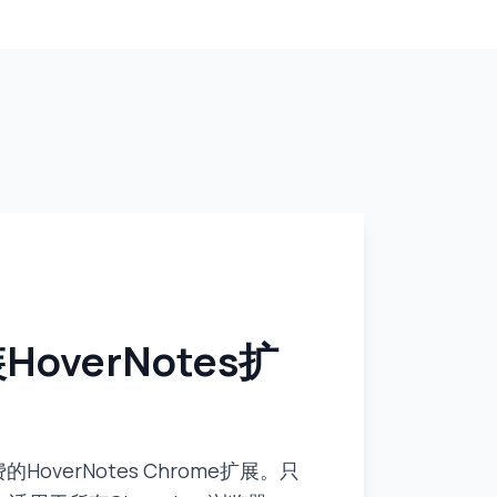
HoverNotes扩
HoverNotes Chrome扩展。只