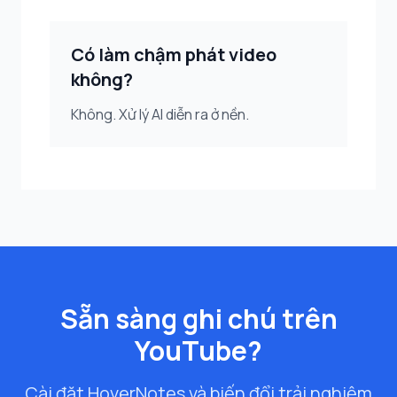
Có làm chậm phát video
không?
Không. Xử lý AI diễn ra ở nền.
Sẵn sàng ghi chú trên
YouTube?
Cài đặt HoverNotes và biến đổi trải nghiệm