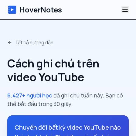
HoverNotes
Ứng dụng
Tất cả hướng dẫn
Extension
Cách ghi chú trên
Ghi chú Video AI
video YouTube
Hướng dẫn
6.427+ người học
đã ghi chú tuần này. Bạn có
Giới thiệu
thể bắt đầu trong 30 giây.
Blog
Chuyển đổi bất kỳ video YouTube nào