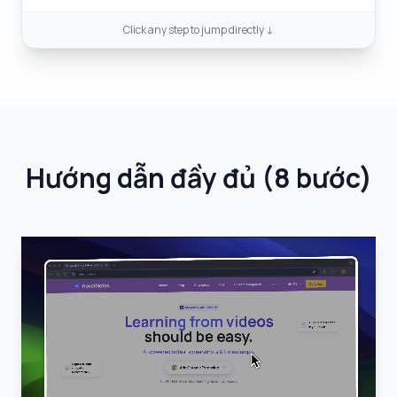
Click any step to jump directly ↓
Hướng dẫn đầy đủ
(
8 bước
)