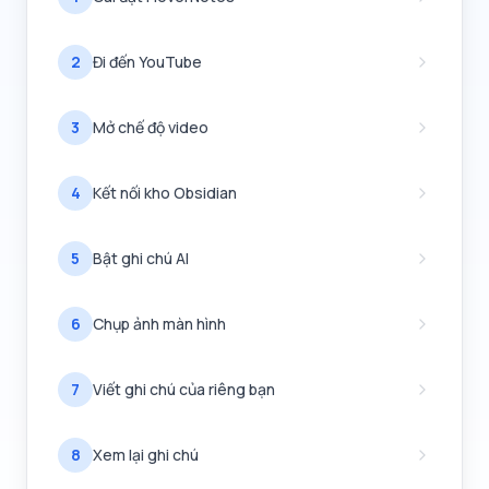
2
Đi đến YouTube
3
Mở chế độ video
4
Kết nối kho Obsidian
5
Bật ghi chú AI
6
Chụp ảnh màn hình
7
Viết ghi chú của riêng bạn
8
Xem lại ghi chú