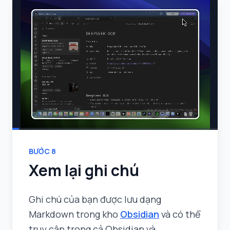
BƯỚC
8
Xem lại ghi chú
Ghi chú của bạn được lưu dạng
Markdown trong kho
Obsidian
và có thể
truy cập trong cả Obsidian và