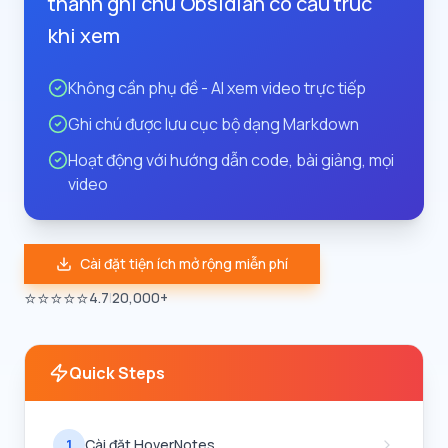
thành ghi chú Obsidian có cấu trúc
khi xem
Không cần phụ đề - AI xem video trực tiếp
Ghi chú được lưu cục bộ dạng Markdown
Hoạt động với hướng dẫn code, bài giảng, mọi
video
Cài đặt tiện ích mở rộng miễn phí
⭐⭐⭐⭐⭐
4.7
|
20,000+
Quick Steps
1
Cài đặt HoverNotes