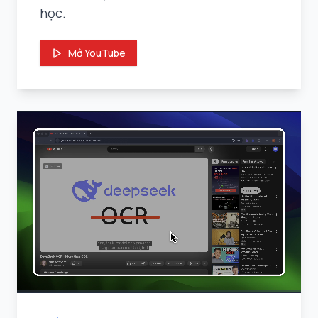
học.
Mở YouTube