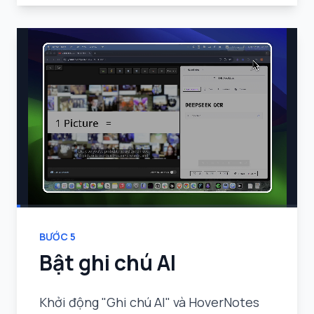
BƯỚC
5
Bật ghi chú AI
Khởi động "Ghi chú AI" và HoverNotes