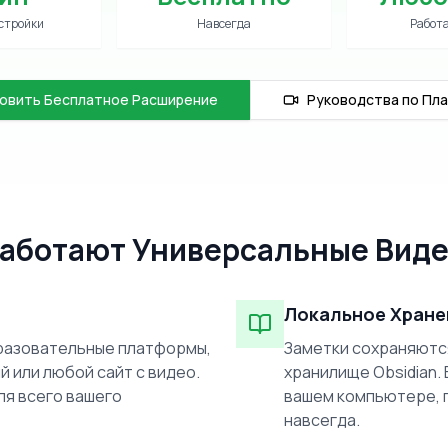
стройки
Навсегда
Работа
овить Бесплатное Расширение
Руководства по Пл
аботают Универсальные Вид
Локальное Хране
бразовательные платформы,
Заметки сохраняютс
 или любой сайт с видео.
хранилище Obsidian.
ля всего вашего
вашем компьютере, 
навсегда.