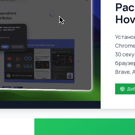
Ра
Hov
Устано
Chrome
30 секу
браузе
Brave, A
Доб