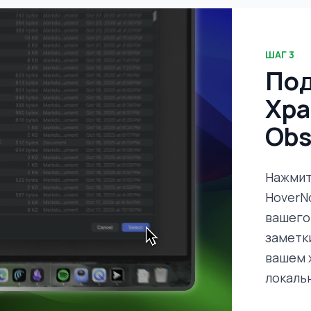
ШАГ
3
По
Хр
Obs
Нажмит
HoverN
вашего
заметк
вашем 
локаль