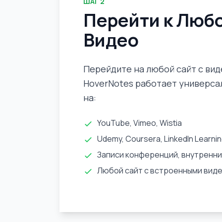
ШАГ
2
Перейти к Люб
Видео
Перейдите на любой сайт с вид
HoverNotes работает универса
на:
YouTube, Vimeo, Wistia
Udemy, Coursera, LinkedIn Learni
Записи конференций, внутренн
Любой сайт с встроенными вид