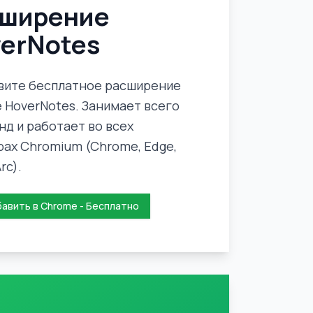
сширение
erNotes
вите бесплатное расширение
 HoverNotes. Занимает всего
нд и работает во всех
рах Chromium (Chrome, Edge,
rc).
авить в Chrome - Бесплатно