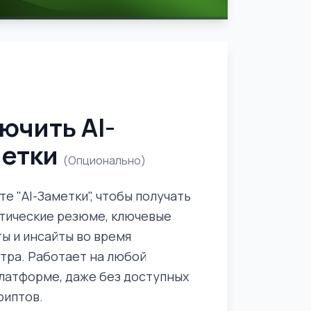
ючить AI-
етки
(Опционально)
е "AI-Заметки", чтобы получать
тические резюме, ключевые
ы и инсайты во время
тра. Работает на любой
латформе, даже без доступных
риптов.