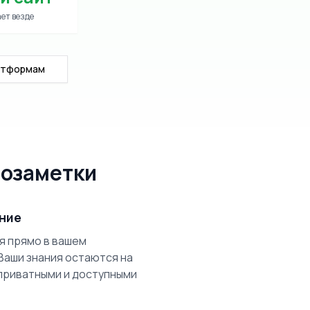
ет везде
атформам
еозаметки
ние
я прямо в вашем
 Ваши знания остаются на
приватными и доступными