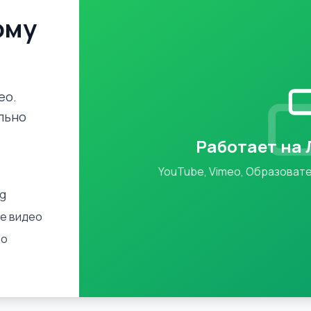
ому
ео.
льно
Работает на
YouTube, Vimeo, Образоват
ng
ие видео
ео