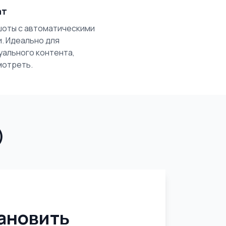
ат
шоты с автоматическими
. Идеально для
зуального контента,
мотреть.
)
ановить