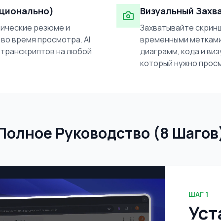
пционально)
Визуальный Захв
ические резюме и
Захватывайте скрин
во время просмотра. AI
временными метками
 транскриптов на любой
диаграмм, кода и ви
который нужно прос
Полное Руководство (8 Шагов
ШАГ
1
Уст