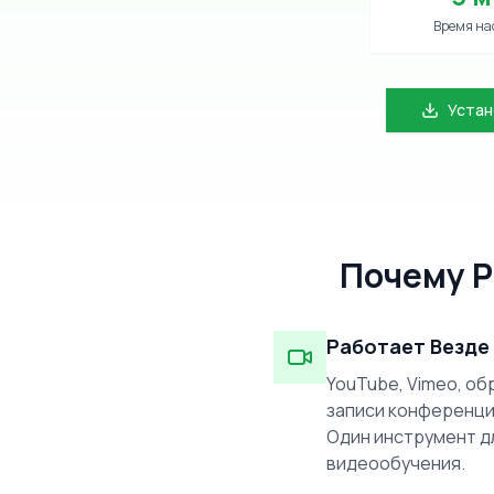
Время на
Устан
Почему Р
Работает Везде
YouTube, Vimeo, о
записи конференций
Один инструмент д
видеообучения.