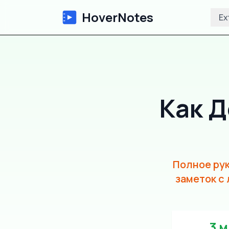
HoverNotes
Ex
Как Д
Полное рук
заметок с 
3 