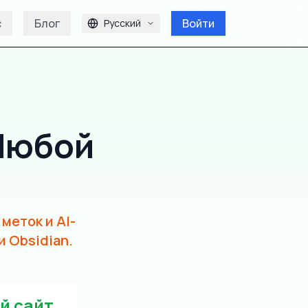
с
Блог
Войти
Русский
 Любой
меток и AI-
и Obsidian.
й сайт