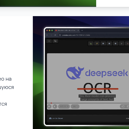
ео на
шуюся
тся