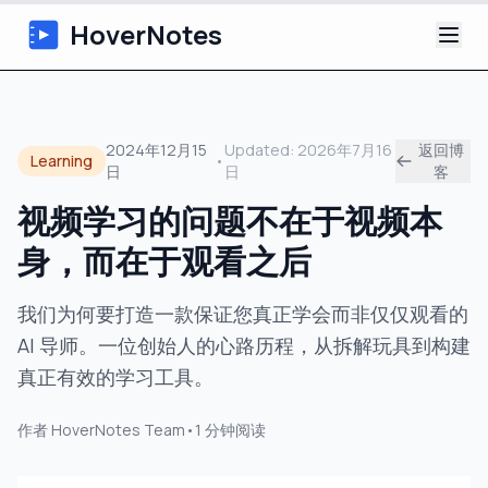
HoverNotes
应用
2024年12月15
Updated:
2026年7月16
返回博
Learning
•
日
日
客
浏览器扩展
视频学习的问题不在于视频本
AI 视频笔记
身，而在于观看之后
教程
我们为何要打造一款保证您真正学会而非仅仅观看的
AI 导师。一位创始人的心路历程，从拆解玩具到构建
关于
真正有效的学习工具。
博客
作者
HoverNotes Team
•
1
分钟阅读